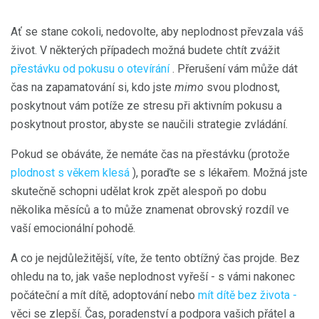
Ať se stane cokoli, nedovolte, aby neplodnost převzala váš
život. V některých případech možná budete chtít zvážit
přestávku od pokusu o otevírání
. Přerušení vám může dát
čas na zapamatování si, kdo jste
mimo
svou plodnost,
poskytnout vám potíže ze stresu při aktivním pokusu a
poskytnout prostor, abyste se naučili strategie zvládání.
Pokud se obáváte, že nemáte čas na přestávku (protože
plodnost s věkem klesá
), poraďte se s lékařem. Možná jste
skutečně schopni udělat krok zpět alespoň po dobu
několika měsíců a to může znamenat obrovský rozdíl ve
vaší emocionální pohodě.
A co je nejdůležitější, víte, že tento obtížný čas projde. Bez
ohledu na to, jak vaše neplodnost vyřeší - s vámi nakonec
počáteční a mít dítě, adoptování nebo
mít dítě bez života -
věci se zlepší. Čas, poradenství a podpora vašich přátel a