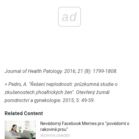
ad
Journal of Health Patology.
2016;
21 (8): 1799-1808.
> Pedro, A. "Řešení neplodnosti: průzkumná studie o
zkušenostech jihoafrických žen".
Otevřený žurnál
porodnictví a gynekologie.
2015;
5: 49-59.
Related Content
Nevědomý Facebook Memes pro "povědomí o
rakovině prsu"
VÝZVY K PLODNOSTI