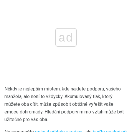
ad
Někdy je nejlepším místem, kde najdete podporu, vašeho
manžela, ale není to vždycky. Akumulovaný tlak, který
můžete oba cítit, může způsobit obtížné vyřešit vaše
emoce dohromady. Hledání podpory mimo vztah může být
užitečné pro vás oba.
Nezapomeňte
oslovit přátele a rodinu
, ale
buďte opatrní při