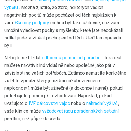
výběru
. Možná zjistíte, že zdroj některých vašich
negativních pocitů může pocházet od těch nejbližších k
vám.
Skupiny podpory
mohou být také užitečné, což vám
umožní vyjadřovat pocity a myšlenky, které jste nedokázali
sdílet jinde, a získat pochopení od těch, kteří tam opravdu
byli.
Nebojte se hledat
odbornou pomoc od poradce
. Terapeut
můžete navštívit individuálně nebo společně jako pár v
závislosti na vašich potřebách. Zatímco nemusíte konkrétně
vidět terapeuta, který je nadměrně obeznámen s
neplodností, může být užitečné (a dokonce i nutné), pokud
potřebujete pomoc při rozhodování. Například, pokud
uvažujete o
IVF dárcovství vajec
nebo o
náhradní výživě
,
vaše klinice může
vyžadovat řadu poradenských setkání
předtím, než půjde dopředu.