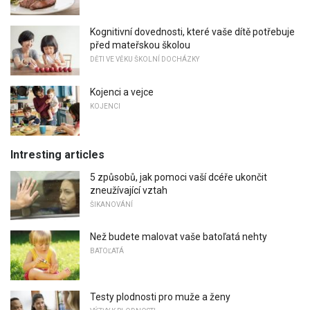
Kognitivní dovednosti, které vaše dítě potřebuje
před mateřskou školou
DĚTI VE VĚKU ŠKOLNÍ DOCHÁZKY
Kojenci a vejce
KOJENCI
Intresting articles
5 způsobů, jak pomoci vaší dcéře ukončit
zneužívající vztah
ŠIKANOVÁNÍ
Než budete malovat vaše batoľatá nehty
BATOĽATÁ
Testy plodnosti pro muže a ženy