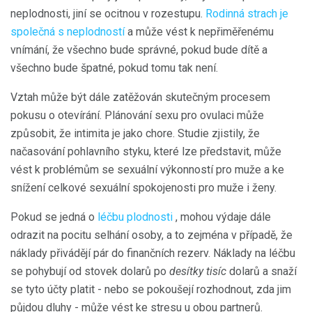
neplodnosti, jiní se ocitnou v rozestupu.
Rodinná strach je
společná s neplodností
a může vést k nepřiměřenému
vnímání, že všechno bude správné, pokud bude dítě a
všechno bude špatné, pokud tomu tak není.
Vztah může být dále zatěžován skutečným procesem
pokusu o otevírání. Plánování sexu pro ovulaci může
způsobit, že intimita je jako chore. Studie zjistily, že
načasování pohlavního styku, které lze představit, může
vést k problémům se sexuální výkonností pro muže a ke
snížení celkové sexuální spokojenosti pro muže i ženy.
Pokud se jedná o
léčbu plodnosti
, mohou výdaje dále
odrazit na pocitu selhání osoby, a to zejména v případě, že
náklady přivádějí pár do finančních rezerv. Náklady na léčbu
se pohybují od stovek dolarů po
desítky tisíc
dolarů a snaží
se tyto účty platit - nebo se pokoušejí rozhodnout, zda jim
půjdou dluhy - může vést ke stresu u obou partnerů.