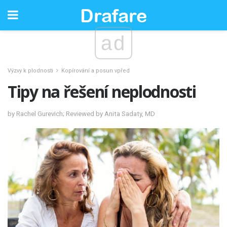
ad
Výzvy k plodnosti
Kopírování a posun vpřed
Tipy na řešení neplodnosti
by Rachel Gurevich; Reviewed by Anita Sadaty, MD