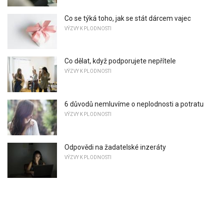
Co se týká toho, jak se stát dárcem vajec
VÝZVY K PLODNOSTI
Co dělat, když podporujete nepřítele
VÝZVY K PLODNOSTI
6 důvodů nemluvíme o neplodnosti a potratu
VÝZVY K PLODNOSTI
Odpovědi na žadatelské inzeráty
VÝZVY K PLODNOSTI