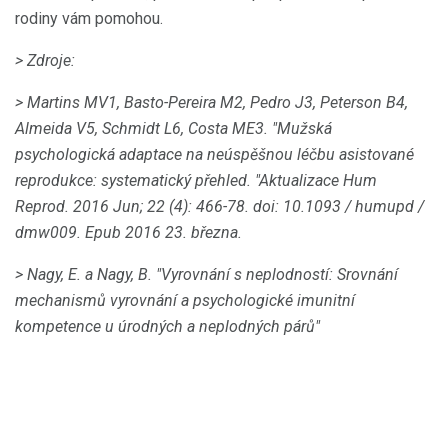
rodiny vám pomohou.
> Zdroje:
> Martins MV1, Basto-Pereira M2, Pedro J3, Peterson B4,
Almeida V5, Schmidt L6, Costa ME3.
"Mužská
psychologická adaptace na neúspěšnou léčbu asistované
reprodukce: systematický přehled.
"Aktualizace Hum
Reprod.
2016 Jun; 22 (4): 466-78.
doi: 10.1093 / humupd /
dmw009.
Epub 2016 23. března.
> Nagy, E. a Nagy, B. "Vyrovnání s neplodností: Srovnání
mechanismů vyrovnání a psychologické imunitní
kompetence u úrodných a neplodných párů"