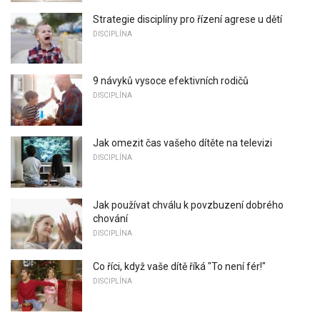
Strategie disciplíny pro řízení agrese u dětí
DISCIPLÍNA
9 návyků vysoce efektivních rodičů
DISCIPLÍNA
Jak omezit čas vašeho dítěte na televizi
DISCIPLÍNA
Jak používat chválu k povzbuzení dobrého
chování
DISCIPLÍNA
Co říci, když vaše dítě říká "To není fér!"
DISCIPLÍNA