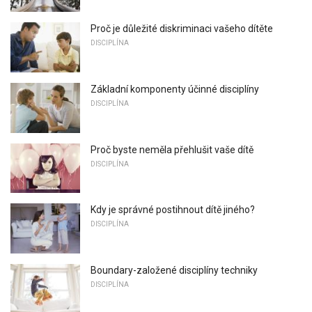
Proč je důležité diskriminaci vašeho dítěte
DISCIPLÍNA
Základní komponenty účinné disciplíny
DISCIPLÍNA
Proč byste neměla přehlušit vaše dítě
DISCIPLÍNA
Kdy je správné postihnout dítě jiného?
DISCIPLÍNA
Boundary-založené disciplíny techniky
DISCIPLÍNA