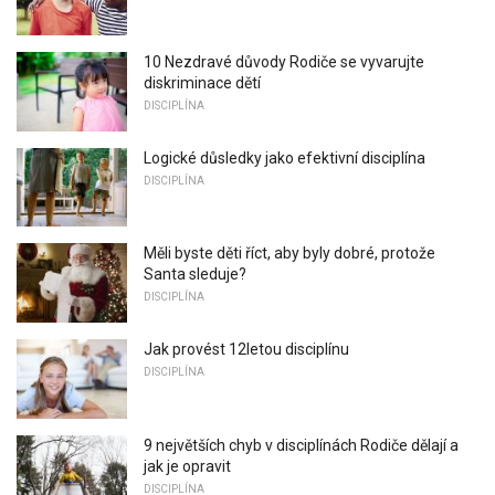
10 Nezdravé důvody Rodiče se vyvarujte
diskriminace dětí
DISCIPLÍNA
Logické důsledky jako efektivní disciplína
DISCIPLÍNA
Měli byste děti říct, aby byly dobré, protože
Santa sleduje?
DISCIPLÍNA
Jak provést 12letou disciplínu
DISCIPLÍNA
9 největších chyb v disciplínách Rodiče dělají a
jak je opravit
DISCIPLÍNA