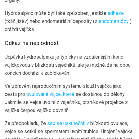
orgány.
Hydrosalpinx může být také způsoben, jestliže
adheze
(tkáň jizev) nebo endometriální depozity (z
endometriózy
)
dráždí vajíčka.
Odkaz na neplodnost
Ucpávka hydrosalpinxu je typicky na vzdálenějším konci
vajíčkovodu v blízkosti vaječníků, ale je možné, že na obou
koncích dochází k zablokování.
Ve zdravém reprodukčním systému slouží vajíčka jako
cesta pro
ovulované vajce, které
se dostanou do dělohy.
Jakmile se vejce uvolní z vaječníku, prsníkové projekce z
vajíčka čerpou vajíčko dovnitř.
Za předpokladu, že
sex se uskutečnil v
blízkosti ovulace,
vejce se setká se spermatem uvnitř trubice. Hnojení vajíčka