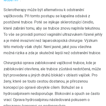
Sclerotherapy může být alternativou k odstranění
vajíčkovodu. Při tomto postupu se kapalina odsává z
postižené trubice. Poté se injikuje sklerotizující činidlo,
které zabrání tomu, aby se trubice znovu naplnila tekutinou.
To vše se provádí pomocí vaginální ultrazvukem řízené jehly
a je méně invazivní než laparoskopická chirurgie. Výzkum
této metody však chybí. Není jasné, jaké jsou všechna
možná rizika a zda je skutečně lepší než odstranění trubice.
Chirurgická oprava zablokované vajíčkové trubice, kde je
zablokování otevřena, ale trubice zůstává nedotčená, může
být provedena u jiných druhů blokád v oblasti vajíček. Pro
ženy, které se touto cestou dostanou, je přirozenou
koncepcí po opravě obvykle cílem. Bohužel se s
hydrosalpinxem nedoporučuje. Blokování a opuch se často
vrací. Oprava hydrosalpinxu následovaná pokusem o
přirozenou koncepci se nedoporučuje.