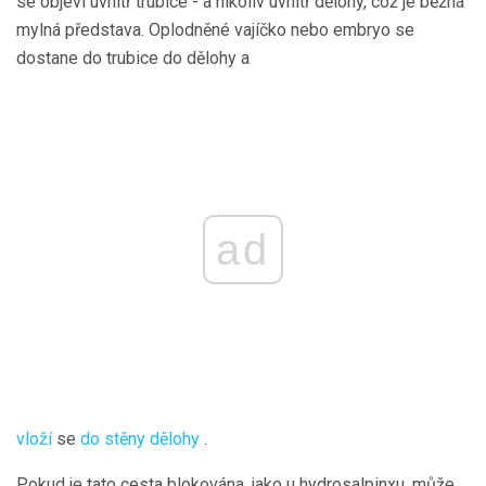
se objeví uvnitř trubice - a nikoliv uvnitř dělohy, což je běžná
mylná představa. Oplodněné vajíčko nebo embryo se
dostane do trubice do dělohy a
ad
vloží
se
do stěny dělohy
.
Pokud je tato cesta blokována, jako u hydrosalpinxu, může