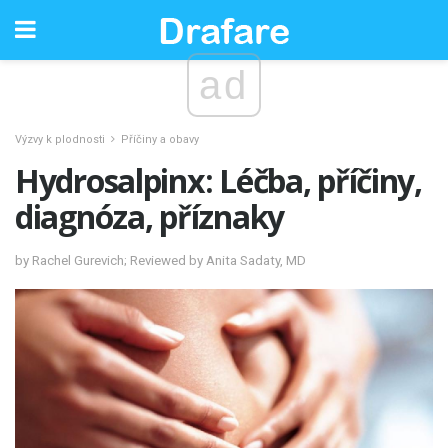
ad
Výzvy k plodnosti
Příčiny a obavy
Hydrosalpinx: Léčba, příčiny,
diagnóza, příznaky
by Rachel Gurevich; Reviewed by Anita Sadaty, MD