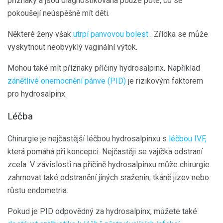
příznaky a jsou diagnostikována pouze poté, co se
pokoušejí neúspěšně mít děti.
Některé ženy však
utrpí panvovou bolest
. Zřídka se může
vyskytnout neobvyklý vaginální výtok.
Mohou také mít příznaky příčiny hydrosalpinx. Například
zánětlivé onemocnění pánve (PID)
je rizikovým faktorem
pro hydrosalpinx.
Léčba
Chirurgie je nejčastější léčbou hydrosalpinxu s
léčbou IVF,
která pomáhá při koncepci. Nejčastěji se vajíčka odstraní
zcela. V závislosti na příčině hydrosalpinxu může chirurgie
zahrnovat také odstranění jiných sraženin, tkáně jizev nebo
růstu endometria.
Pokud je PID odpovědný za hydrosalpinx, můžete také