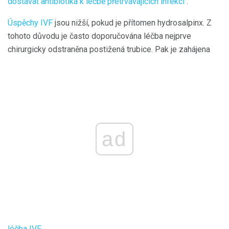
dostávat antibiotika k léčbě přetrvávajících infekcí
.
Úspěchy IVF
jsou nižší, pokud je přítomen hydrosalpinx. Z
tohoto důvodu je často doporučována léčba nejprve
chirurgicky odstraněna postižená trubice. Pak je zahájena
ad
léčba IVF
.