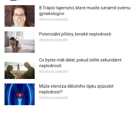
8 Trápící tajemství, které musíte oznámit svému
gynekologovi
VÝZVY K PLODNOSTI
Potenciální příčiny ženské neplodnosti
VÝZVY K PLODNOSTI
Co byste měli dělat, pokud čelíte sekundární
neplodnosti
VÝZVY K PLODNOSTI
Může stenóza děložního čípku způsobit
neplodnost?
VÝZVY K PLODNOSTI