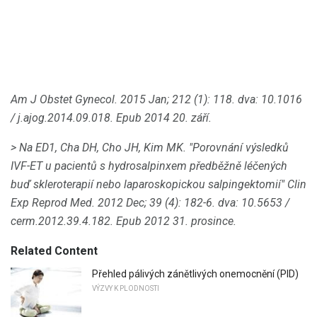
Am J Obstet Gynecol.
2015 Jan; 212 (1): 118.
dva: 10.1016
/ j.ajog.2014.09.018.
Epub 2014 20. září.
> Na ED1, Cha DH, Cho JH, Kim MK.
"Porovnání výsledků
IVF-ET u pacientů s hydrosalpinxem předběžně léčených
buď skleroterapií nebo laparoskopickou salpingektomií" Clin
Exp Reprod Med.
2012 Dec; 39 (4): 182-6.
dva: 10.5653 /
cerm.2012.39.4.182.
Epub 2012 31. prosince.
Related Content
Přehled pálivých zánětlivých onemocnění (PID)
VÝZVY K PLODNOSTI