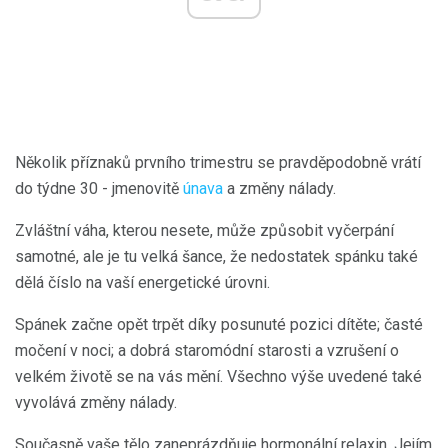
Několik příznaků prvního trimestru se pravděpodobně vrátí
do týdne 30 - jmenovitě
únava
a změny nálady.
Zvláštní váha, kterou nesete, může způsobit vyčerpání
samotné, ale je tu velká šance, že nedostatek spánku také
dělá číslo na vaší energetické úrovni.
Spánek začne opět trpět díky posunuté pozici dítěte; časté
močení v noci; a dobrá staromódní starosti a vzrušení o
velkém životě se na vás mění. Všechno výše uvedené také
vyvolává změny nálady.
Současně vaše tělo zaneprázdňuje hormonální relaxin. Jejím