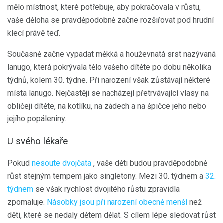
mělo místnost, které potřebuje, aby pokračovala v růstu,
vaše děloha se pravděpodobně začne rozšiřovat pod hrudní
klecí právě teď.
Současně začne vypadat měkká a houževnatá srst nazývaná
lanugo, která pokrývala tělo vašeho dítěte po dobu několika
týdnů, kolem 30. týdne. Při narození však zůstávají některé
místa lanugo. Nejčastěji se nacházejí přetrvávající vlasy na
obličeji dítěte, na kotlíku, na zádech a na špičce jeho nebo
jejího popáleniny.
U svého lékaře
Pokud
nesoute dvojčata
, vaše děti budou pravděpodobně
růst stejným tempem jako singletony. Mezi 30. týdnem a
32.
týdnem
se však rychlost dvojitého růstu zpravidla
zpomaluje.
Násobky jsou při narození obecně menší
než
děti, které se nedaly dětem dělat. S cílem lépe sledovat růst