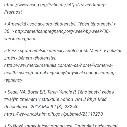
https://www.acog.org/Patients/FAQs/Travel-During-
Pravnost
> Americká asociace pro těhotenství.
Týden těhotenství
>
30.
> http://americanpregnancy.org/week-by-week/30-
weeks-pregnant
> Verze spotřebitelské příručky společnosti Merck.
Fyzikální
změny během těhotenství.
http://www.merckmanuals.com/en-ca/home/women-s-
health-issues/normal-tegnancy/physical-changes-during-
tegnancy
> Segal NA, Boyer ER, Teran-Yengle P. Těhotenství vede k
trvalým změnám v struktuře nohou.
Am J Phys Med
Rehabilitace.
2013 Mar 92 (3): 232-40.
https://www.ncbi.nlm.nih.gov/pubmed/23117270
> Světová zdravotnická organizace.
Optimální načasování