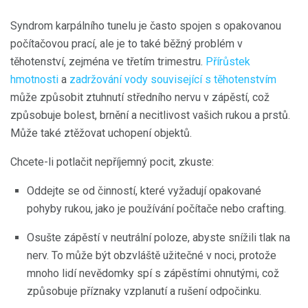
Syndrom karpálního tunelu je často spojen s opakovanou
počítačovou prací, ale je to také běžný problém v
těhotenství, zejména ve třetím trimestru.
Přírůstek
hmotnosti
a
zadržování vody
související s těhotenstvím
může způsobit ztuhnutí středního nervu v zápěstí, což
způsobuje bolest, brnění a necitlivost vašich rukou a prstů.
Může také ztěžovat uchopení objektů.
Chcete-li potlačit nepříjemný pocit, zkuste:
Oddejte se od činností, které vyžadují opakované
pohyby rukou, jako je používání počítače nebo crafting.
Osušte zápěstí v neutrální poloze, abyste snížili tlak na
nerv. To může být obzvláště užitečné v noci, protože
mnoho lidí nevědomky spí s zápěstími ohnutými, což
způsobuje příznaky vzplanutí a rušení odpočinku.