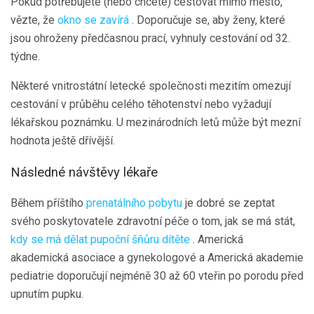
Pokud potřebujete (nebo chcete) cestovat mimo město,
vězte, že
okno se zavírá
. Doporučuje se, aby ženy, které
jsou ohroženy předčasnou prací, vyhnuly cestování od 32.
týdne.
Některé vnitrostátní letecké společnosti mezitím omezují
cestování v průběhu celého těhotenství nebo vyžadují
lékařskou poznámku. U mezinárodních letů může být mezní
hodnota ještě dřívější.
Následné návštěvy lékaře
Během příštího
prenatálního pobytu
je dobré se zeptat
svého poskytovatele zdravotní péče o tom, jak se má stát,
kdy se má dělat pupoční šňůru dítěte
. Americká
akademická asociace a gynekologové a Americká akademie
pediatrie doporučují nejméně 30 až 60 vteřin po porodu před
upnutím pupku.