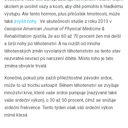
úkolem je uvolnit vazy a kosti, aby dítě pomohlo k hladkému
výstupu. Ale tento hormon, plus přírůstek hmotnosti, může
také
zvýšit nohy
. Ve skutečnosti studie z roku 2013 v
časopise American Journal of Physical Medicine &
Rehabilitation
zjistila, že asi 60 až 70 procent žen má delší
a širší nohy po těhotenství. A na rozdíl od mnoha
těhotenských změn vyvolaných těhotenstvím se tento stav
nezvratně nevrací po narození dítěte. Místo toho je tato
změna obvykle trvalá.
Konečně, pokud jste zažili příležitostné závodní srdce,
může to už trochu ustoupit. Během těhotenství se zvyšuje
množství krve, které vaše srdce pumpuje (nazývané také
vaše srdeční výkon), o 30 až 50 procent, čímž se snižuje
srdeční frekvence. Tento týden však váš srdeční výkon
mírně klesá.