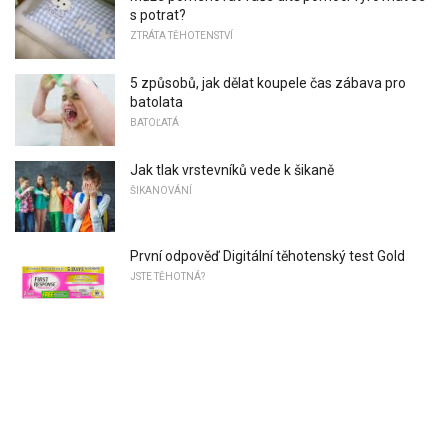
s potrat?
ZTRÁTA TĚHOTENSTVÍ
5 způsobů, jak dělat koupele čas zábava pro
batolata
BATOĽATÁ
Jak tlak vrstevníků vede k šikaně
ŠIKANOVÁNÍ
První odpověď Digitální těhotenský test Gold
JSTE TĚHOTNÁ?