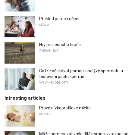
Přehled poruch učení
ŠKOLA
Hry pro jednoho hráče
ZVEDÁNÍ DĚTÍ
Co lze očekávat pomocí analýzy spermatu a
testování počtu spermií
VÝZVY K PLODNOSTI
Intresting articles
Pravé nízkoprofilové mléko
KOJENCI
Může pomenovat vaše dítě pomoci vyrovnat se