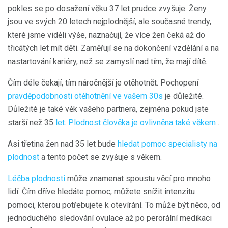
pokles se po dosažení věku 37 let prudce zvyšuje. Ženy
jsou ve svých 20 letech nejplodnější, ale současné trendy,
které jsme viděli výše, naznačují, že více žen čeká až do
třicátých let mít děti. Zaměřují se na dokončení vzdělání a na
nastartování kariéry, než se zamyslí nad tím, že mají dítě.
Čím déle čekají, tím náročnější je otěhotnět. Pochopení
pravděpodobnosti otěhotnění ve vašem 30s
je důležité.
Důležité je také věk vašeho partnera, zejména pokud jste
starší než 35
let. Plodnost člověka je ovlivněna také věkem
.
Asi třetina žen nad 35 let bude
hledat pomoc specialisty na
plodnost
a tento počet se zvyšuje s věkem.
Léčba plodnosti
může znamenat spoustu věcí pro mnoho
lidí. Čím dříve hledáte pomoc, můžete snížit intenzitu
pomoci, kterou potřebujete k otevírání. To může být něco, od
jednoduchého sledování ovulace až po perorální medikaci