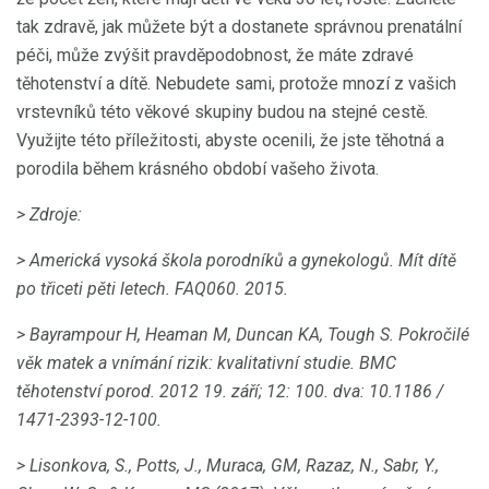
tak zdravě, jak můžete být a dostanete správnou prenatální
péči, může zvýšit pravděpodobnost, že máte zdravé
těhotenství a dítě. Nebudete sami, protože mnozí z vašich
vrstevníků této věkové skupiny budou na stejné cestě.
Využijte této příležitosti, abyste ocenili, že jste těhotná a
porodila během krásného období vašeho života.
> Zdroje:
> Americká vysoká škola porodníků a gynekologů.
Mít dítě
po třiceti pěti letech.
FAQ060.
2015.
> Bayrampour H, Heaman M, Duncan KA, Tough S. Pokročilé
věk matek a vnímání rizik: kvalitativní studie.
BMC
těhotenství porod.
2012 19. září; 12: 100.
dva: 10.1186 /
1471-2393-12-100.
> Lisonkova, S., Potts, J., Muraca, GM, Razaz, N., Sabr, Y.,