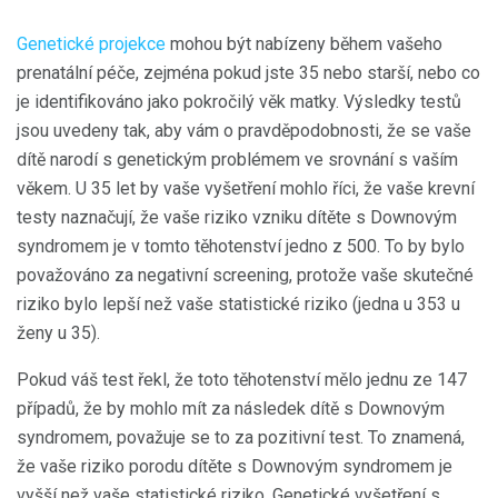
Genetické projekce
mohou být nabízeny během vašeho
prenatální péče, zejména pokud jste 35 nebo starší, nebo co
je identifikováno jako pokročilý věk matky. Výsledky testů
jsou uvedeny tak, aby vám o pravděpodobnosti, že se vaše
dítě narodí s genetickým problémem ve srovnání s vaším
věkem. U 35 let by vaše vyšetření mohlo říci, že vaše krevní
testy naznačují, že vaše riziko vzniku dítěte s Downovým
syndromem je v tomto těhotenství jedno z 500. To by bylo
považováno za negativní screening, protože vaše skutečné
riziko bylo lepší než vaše statistické riziko (jedna u 353 u
ženy u 35).
Pokud váš test řekl, že toto těhotenství mělo jednu ze 147
případů, že by mohlo mít za následek dítě s Downovým
syndromem, považuje se to za pozitivní test. To znamená,
že vaše riziko porodu dítěte s Downovým syndromem je
vyšší než vaše statistické riziko. Genetické vyšetření s