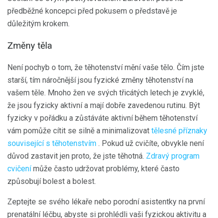
předběžné koncepci před pokusem o představě je
důležitým krokem.
Změny těla
Není pochyb o tom, že těhotenství mění vaše tělo. Čím jste
starší, tím náročnější jsou fyzické změny těhotenství na
vašem těle. Mnoho žen ve svých třicátých letech je zvyklé,
že jsou fyzicky aktivní a mají dobře zavedenou rutinu. Být
fyzicky v pořádku a zůstáváte aktivní během těhotenství
vám pomůže cítit se silně a minimalizovat
tělesné příznaky
související s těhotenstvím
. Pokud už cvičíte, obvykle není
důvod zastavit jen proto, že jste těhotná.
Zdravý program
cvičení
může často udržovat problémy, které často
způsobují bolest a bolest.
Zeptejte se svého lékaře nebo porodní asistentky na první
prenatální léčbu, abyste si prohlédli vaši fyzickou aktivitu a