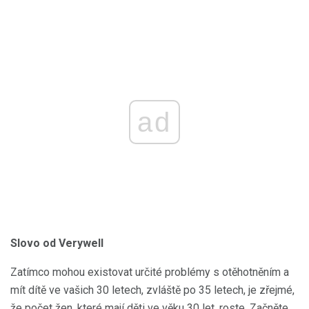
ad
Slovo od Verywell
Zatímco mohou existovat určité problémy s otěhotněním a
mít dítě ve vašich 30 letech, zvláště po 35 letech, je zřejmé,
že počet žen, které mají děti ve věku 30 let, roste. Začněte