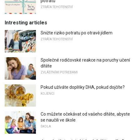
potratu
ZTRÁTA TĚHOTENSTVÍ
Intresting articles
Snižte riziko potratu po otravě jídlem
ZTRÁTA TĚHOTENSTVÍ
Společné rodičovské reakce na poruchy učení
dítěte
ZVLÁŠTNÍMI POTŘEBAMI
Pokud užíváte doplňky DHA, pokud dojčíte?
KOJENCI
Co můžete očekávat od vašeho dítěte, abyste
se naučili ve škole
ŠKOLA