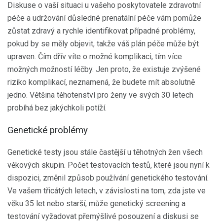
Diskuse o vaší situaci u vašeho poskytovatele zdravotní
péče a udržování důsledné prenatální péče vám pomůže
zůstat zdravý a rychle identifikovat případné problémy,
pokud by se měly objevit, takže váš plán péče může být
upraven. Čím dřív víte o možné komplikaci, tím více
možných možností léčby. Jen proto, že existuje zvýšené
riziko komplikací, neznamená, že budete mít absolutně
jedno. Většina těhotenství pro ženy ve svých 30 letech
probíhá bez jakýchkoli potíží.
Genetické problémy
Genetické testy jsou stále častější u těhotných žen všech
věkových skupin. Počet testovacích testů, které jsou nyní k
dispozici, změnil způsob používání genetického testování.
Ve vašem třicátých letech, v závislosti na tom, zda jste ve
věku 35 let nebo starší, může genetický screening a
testování vyžadovat přemýšlivé posouzení a diskusi se