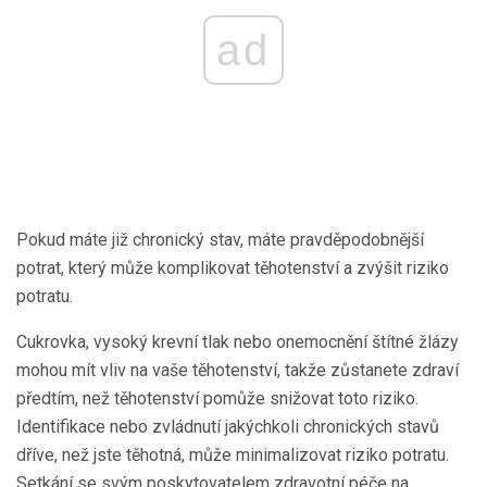
ad
Pokud máte již chronický stav, máte pravděpodobnější
potrat, který může komplikovat těhotenství a zvýšit riziko
potratu.
Cukrovka, vysoký krevní tlak nebo onemocnění štítné žlázy
mohou mít vliv na vaše těhotenství, takže zůstanete zdraví
předtím, než těhotenství pomůže snižovat toto riziko.
Identifikace nebo zvládnutí jakýchkoli chronických stavů
dříve, než jste těhotná, může minimalizovat riziko potratu.
Setkání se svým poskytovatelem zdravotní péče na