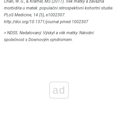
Chan, W.-S., & Kramer, MS (2017).
Věk matky a závažná
morbidita u matek: populační retrospektivní kohortní studie.
PLoS Medicine, 14 (5), e1002307.
http://doi.org/10.1371/journal.pmed.1002307
> NDSS.
Nedatovaný.
Výskyt a věk matky.
Národní
společnost s Downovým syndromem.
ad