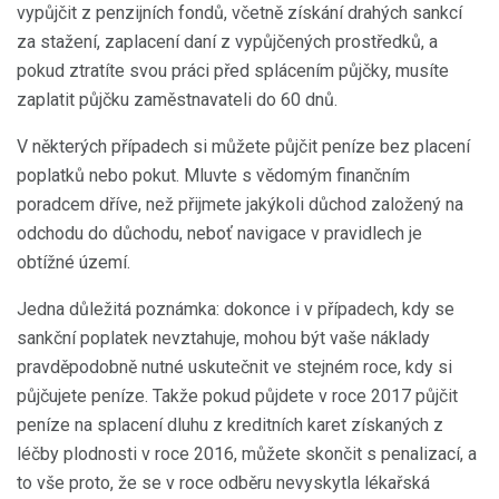
vypůjčit z penzijních fondů, včetně získání drahých sankcí
za stažení, zaplacení daní z vypůjčených prostředků, a
pokud ztratíte svou práci před splácením půjčky, musíte
zaplatit půjčku zaměstnavateli do 60 dnů.
V některých případech si můžete půjčit peníze bez placení
poplatků nebo pokut. Mluvte s vědomým finančním
poradcem dříve, než přijmete jakýkoli důchod založený na
odchodu do důchodu, neboť navigace v pravidlech je
obtížné území.
Jedna důležitá poznámka: dokonce i v případech, kdy se
sankční poplatek nevztahuje, mohou být vaše náklady
pravděpodobně nutné uskutečnit ve stejném roce, kdy si
půjčujete peníze. Takže pokud půjdete v roce 2017 půjčit
peníze na splacení dluhu z kreditních karet získaných z
léčby plodnosti v roce 2016, můžete skončit s penalizací, a
to vše proto, že se v roce odběru nevyskytla lékařská