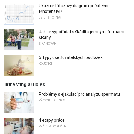
Ukazuje třífázový diagram počáteční
těhotenství?
JSTE TĚHOTNÁ?
Jak se vypořádat s škádlí a jemnými formami
šikany
ŠIKANOVÁNÍ
5 Typy ošetřovatelských podložek
KOJENCI
Intresting articles
Problémy s ejakulací pro analýzu spermatu
VÝZVY K PLODNOSTI
4 etapy práce
PRÁCE A DORUČENÍ