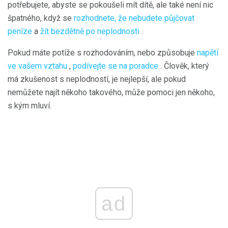
potřebujete, abyste se pokoušeli mít dítě, ale také není nic
špatného, ​​když se
rozhodnete, že nebudete půjčovat
peníze
a
žít bezdětně po neplodnosti
.
Pokud máte potíže s rozhodováním, nebo způsobuje
napětí
ve vašem vztahu
,
podívejte se na poradce
. Člověk, který
má zkušenost s neplodností, je nejlepší, ale pokud
nemůžete najít někoho takového, může pomoci jen někoho,
s kým mluví.
ad