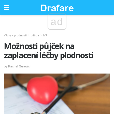
ad
Výzvy k plodnosti
Léčba
IVF
Možnosti půjček na
zaplacení léčby plodnosti
by Rachel Gurevich