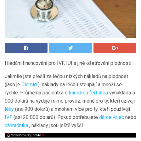
Hledání financování pro IVF, IUI a jiné ošetřování plodnosti
Jakmile jste přešli za léčbu nízkých nákladů na plodnost
(jako je
Clomid
), náklady na léčbu stoupají a množí se
rychle. Průměrná pacientka s
klinickou fertilitou
vynakládá 5
000 dolarů na výdaje mimo provoz, méně pro ty, kteří užívají
léky
(asi 900 dolarů) a mnohem více pro ty, kteří používají
IVF
(asi 20 000 dolarů). Pokud potřebujete
dárce vajec
nebo
náhradníka
, náklady jsou ještě vyšší.