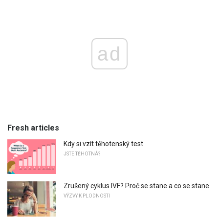
ad
Fresh articles
Kdy si vzít těhotenský test
JSTE TĚHOTNÁ?
Zrušený cyklus IVF? Proč se stane a co se stane
VÝZVY K PLODNOSTI