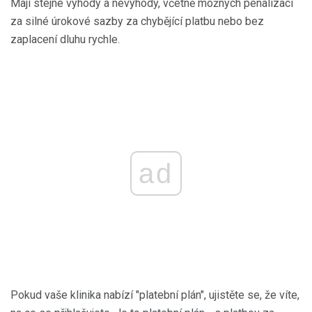
Mají stejné výhody a nevýhody, včetně možných penalizací
za silné úrokové sazby za chybějící platbu nebo bez
zaplacení dluhu rychle.
ad
Pokud vaše klinika nabízí "platební plán", ujistěte se, že víte,