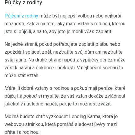
Půjčky z rodiny
Půjčení z rodiny
může být nejlepší volbou nebo nejhorší
možností. Záleží na tom, jaký máte vztah s rodinou, kterou
jste si půjčili, a na to, aby jste je mohli včas zaplatit.
Na jedné straně, pokud potřebujete zaplatit platbu nebo
zpoždění splácet zpět, neztratíte svůj dům ani neztratíte
svůj rating. Na druhé straně napětí z výpůjčky peněz může
vést k hárání a dokonce i hořkosti. V nejhorším scénáři to
může stát vztah.
Máte-
li dobré vztahy s rodinou a
pokud
mají peníze, které
půjčují, a
pokud
si myslíte, že váš vztah dokáže zvládnout
jakékoliv následné napětí, pak je to možnost zvážit.
Možná budete chtít vyzkoušet Lending Karma, která je
webovou stránkou, která pomáhá sledovat úvěry mezi
přáteli a rodinou: