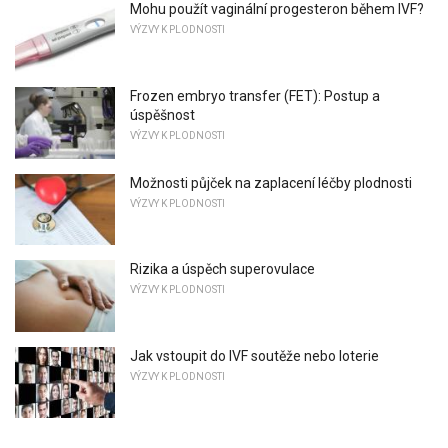
Mohu použít vaginální progesteron během IVF?
VÝZVY K PLODNOSTI
Frozen embryo transfer (FET): Postup a
úspěšnost
VÝZVY K PLODNOSTI
Možnosti půjček na zaplacení léčby plodnosti
VÝZVY K PLODNOSTI
Rizika a úspěch superovulace
VÝZVY K PLODNOSTI
Jak vstoupit do IVF soutěže nebo loterie
VÝZVY K PLODNOSTI