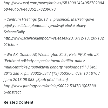
http://www.wsj.com/news/articles/SB10001424052702304
584404576440352578239090
> Centrum Hastings (2013, 9. prosince).
Marketingové
půjčky na léčbu plodnosti vyvolávají etické obavy.
ScienceDaily.
http://www.sciencedaily.com/releases/2013/12/131209132
516.htm
> Wu AK, Odisho AY, Washington SL 3., Katz PP, Smith JF.
"Extrémní náklady na pacientovou fertilitu: data z
multicentrické prospektivní kohorty neplodnosti." J Urol.
2013 září 7. pii: S0022-5347 (13) 05330-5.
dva: 10.1016 /
j.juro.2013.08.083.
[Epub před tiskem]
http://www.jurology.com/article/S0022-5347(13)05330-
5/abstract
Related Content