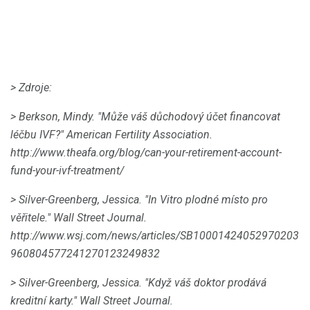
> Zdroje:
> Berkson, Mindy.
"Může váš důchodový účet financovat
léčbu IVF?" American Fertility Association.
http://www.theafa.org/blog/can-your-retirement-account-
fund-your-ivf-treatment/
> Silver-Greenberg, Jessica.
"In Vitro plodné místo pro
věřitele." Wall Street Journal.
http://www.wsj.com/news/articles/SB10001424052970203
960804577241270123249832
> Silver-Greenberg, Jessica.
"Když váš doktor prodává
kreditní karty." Wall Street Journal.