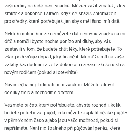
vaší rodiny na řadě, není snadné. Můžeš zažít zmatek, zlost,
smutek a dokonce i strach, když se snažíš shromáždit
prostředky, které potřebuješ, jen abys měl šanci mít dítě.
Někteří mohou říci, že nemůžete dát cenovou značku na mít
dítě a neměli byste nechat peníze ani dluhy, aby vás
zastavili v tom, že budete chtít léky, které potřebujete. To
však podceňuje dopad, jaký finanční tlak může mít na vaše
vztahy, každodenní život a dokonce i na vaše zkušenosti s
novým rodičem (pokud si otevíráte).
Navíc léčba neplodnosti není zárukou. Můžete strávit
desítky tisíc a nechodit s dítětem.
Vezměte si čas, který potřebujete, abyste rozhodli, kolik
budete potřebovat půjčit, zda můžete zaplatit nějaké půjčky
v přiměřeném čase a jaké jsou vaše možnosti, pokud si
nepřijímáte. Není nic špatného při půjčování peněz, které