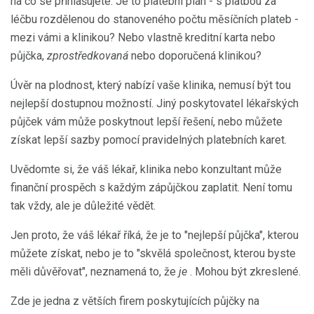
na co se přihlašujete. Je to platební plán - s platbou za
léčbu rozdělenou do stanoveného počtu měsíčních plateb -
mezi vámi a klinikou? Nebo vlastně kreditní karta nebo
půjčka,
zprostředkovaná
nebo doporučená klinikou?
Úvěr na plodnost, který nabízí vaše klinika, nemusí být tou
nejlepší dostupnou možností. Jiný poskytovatel lékařských
půjček vám může poskytnout lepší řešení, nebo můžete
získat lepší sazby pomocí pravidelných platebních karet.
Uvědomte si, že váš lékař, klinika nebo konzultant může
finanční prospěch s každým zápůjčkou zaplatit. Není tomu
tak vždy, ale je důležité vědět.
Jen proto, že váš lékař říká, že je to "nejlepší půjčka", kterou
můžete získat, nebo je to "skvělá společnost, kterou byste
měli důvěřovat", neznamená to, že
je
. Mohou být zkreslené.
Zde je jedna z větších firem poskytujících půjčky na