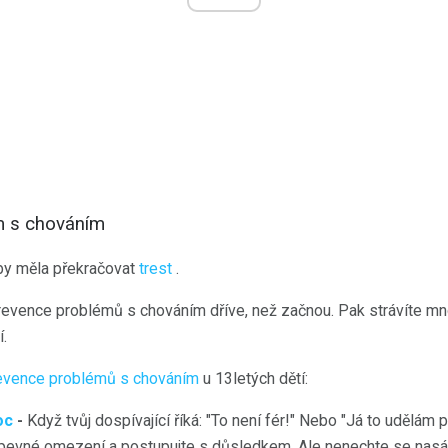
m s chováním
 by měla překračovat
trest
.
 prevence problémů s chováním dříve, než začnou. Pak strávíte 
.
evence problémů s chováním
u 13letých dětí:
oc
-
Když tvůj dospívající říká: "To není fér!" Nebo "Já to udělám 
pevné omezení a postupujte s důsledkem. Ale nenechte se nasá