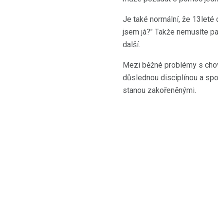
Je také normální, že 13leté
jsem já?" Takže nemusíte pan
další.
Mezi běžné problémy s cho
důslednou disciplínou a spou
stanou zakořeněnými.