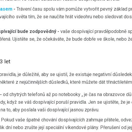
 časem
-
Trávení času spolu vám pomůže vytvořit pevný základ pr
jícího světa tím, že se naučíte hrát videohru nebo sledovat dospí
pívající bude zodpovědný -
vaše dospívající pravděpodobně sp
ěřená. Ujistěte se, že očekáváte, že bude dobře ve škole, nebo ž
3 let
pravidla, je důležité, aby se ujistil, že existuje negativní důsled
 některé z nejúčinnějších důsledků, které můžete dát třináctiletém
-
od chytrých telefonů až po notebooky
,
je čas na obrazovce důl
y, když se váš dospívající poruší pravidla. Jen se ujistěte, že j
a to, aby poslala vaši dospívající jasnou zprávu.
Pokud vaše špatné chování dospívajících zahrnuje přátele, odvez
olik dní nebo zrušte její speciální víkendové plány. Přerušení od j