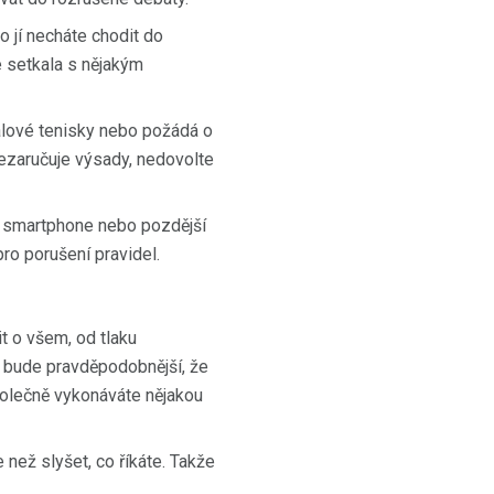
o jí necháte chodit do
se setkala s nějakým
alové tenisky nebo požádá o
nezaručuje výsady, nedovolte
e smartphone nebo pozdější
ro porušení pravidel.
t o všem, od tlaku
t, bude pravděpodobnější, že
společně vykonáváte nějakou
e než slyšet, co říkáte. Takže