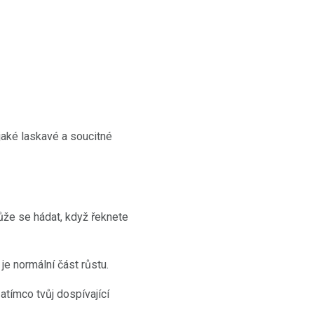
jaké laskavé a soucitné
ůže se hádat, když řeknete
e normální část růstu.
zatímco tvůj dospívající