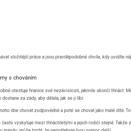
vat složitější práce a jsou pravděpodobné chvíle, kdy uvidíte ně
lémy s chováním
ně otestuje hranice své nezávislosti, jakmile skončí třináct. M
dostane za zády, aby dělala, jak se jí líbí.
noho dne chovat zodpovědně a poté se chovat jako malé dítě. To j
 často vyskytuje mezi třináctiletými a jejich rodiči stejně. Takže 
minutu, může tvrdit, že nepotřebuje tvou pomoc další.