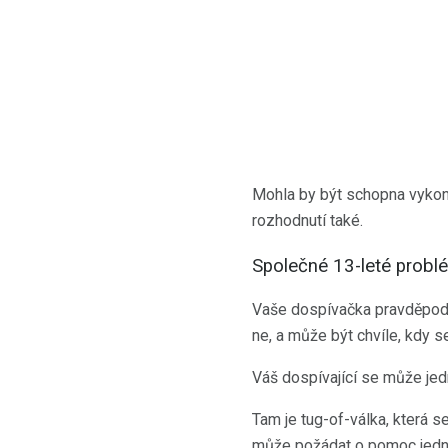
Mohla by být schopna vykoná
rozhodnutí také.
Společné 13-leté prob
Vaše dospívačka pravděpodob
ne, a může být chvíle, kdy se 
Váš dospívající se může jed
Tam je tug-of-válka, která se
může požádat o pomoc jednu 