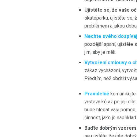
Ujistěte se, že vaše oč
skateparku, ujistěte se, 
problémem a jakou dobu
Nechte svého dospívaj
pozdější spaní, ujistěte
jim, aby je měli.
Vytvoření smlouvy o c
zákaz vycházení, vytvořt
Předtím, než obdrží výs
Pravidelně
komunikujte
vrstevníků až po její cíl
bude hledat vaši pomoc. 
činnost, jako je například
Buďte dobrým vzorem 
se ujistěte, že jste dob