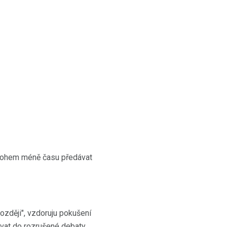
mnohem méně času předávat
později", vzdoruju pokušení
vat do rozrušené debaty.