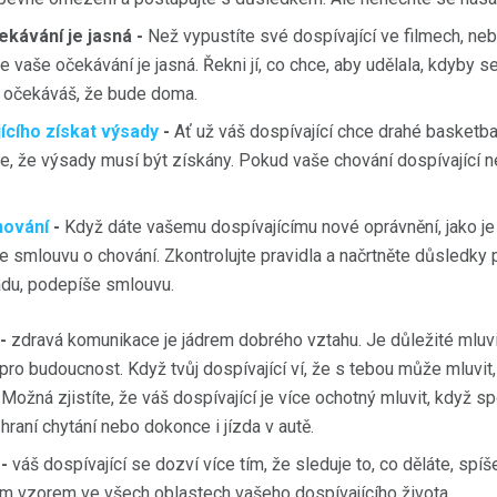
ekávání je jasná -
Než vypustíte své dospívající ve filmech, neb
že vaše očekávání je jasná. Řekni jí, co chce, aby udělala, kdyby 
 očekáváš, že bude doma.
ícího získat výsady
-
Ať už váš dospívající chce drahé basketb
 se, že výsady musí být získány. Pokud vaše chování dospívající 
hování
-
Když dáte vašemu dospívajícímu nové oprávnění, jako j
e smlouvu o chování. Zkontrolujte pravidla a načrtněte důsledky p
adu, podepíše smlouvu.
-
zdravá komunikace je jádrem dobrého vztahu. Je důležité mluvi
e pro budoucnost. Když tvůj dospívající ví, že s tebou může mluvi
Možná zjistíte, že váš dospívající je více ochotný mluvit, když 
 hraní chytání nebo dokonce i jízda v autě.
-
váš dospívající se dozví více tím, že sleduje to, co děláte, spíš
rým vzorem ve všech oblastech vašeho dospívajícího života.