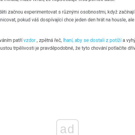
 děti začnou experimentovat s různými osobnostmi, když začínají
icovat, pokud váš dospívající chce jeden den hrát na housle, ale 
váním patří
vzdor
, zpětná řeč,
lhaní, aby se dostali z potíží
a vyhý
stou trpělivosti je pravděpodobné, že tyto chování potlačíte dří
ad