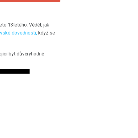
te 13letého. Vědět, jak
ovské dovednosti,
když se
ající být důvěryhodně