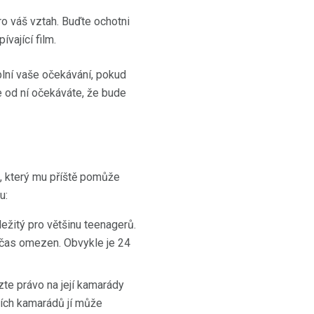
o váš vztah. Buďte ochotni
vající film.
lní vaše očekávání, pokud
e od ní očekáváte, že bude
ek, který mu příště pomůže
u:
ežitý pro většinu teenagerů.
e čas omezen. Obvykle je 24
te právo na její kamarády
ejích kamarádů jí může