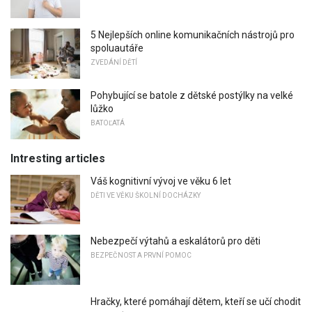
5 Nejlepších online komunikačních nástrojů pro
spoluautáře
ZVEDÁNÍ DĚTÍ
Pohybující se batole z dětské postýlky na velké
lůžko
BATOĽATÁ
Intresting articles
Váš kognitivní vývoj ve věku 6 let
DĚTI VE VĚKU ŠKOLNÍ DOCHÁZKY
Nebezpečí výtahů a eskalátorů pro děti
BEZPEČNOST A PRVNÍ POMOC
Hračky, které pomáhají dětem, kteří se učí chodit