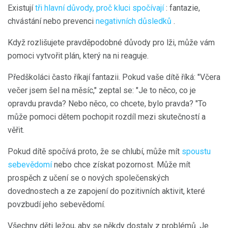
Existují
tři hlavní důvody, proč kluci spočívají
: fantazie,
chvástání nebo prevenci
negativních důsledků
.
Když rozlišujete pravděpodobné důvody pro lži, může vám
pomoci vytvořit plán, který na ni reaguje.
Předškoláci často říkají fantazii. Pokud vaše dítě říká: "Včera
večer jsem šel na měsíc," zeptal se: "Je to něco, co je
opravdu pravda? Nebo něco, co chcete, bylo pravda? "To
může pomoci dětem pochopit rozdíl mezi skutečností a
věřit.
Pokud dítě spočívá proto, že se chlubí, může mít
spoustu
sebevědomí
nebo chce získat pozornost. Může mít
prospěch z učení se o nových společenských
dovednostech a ze zapojení do pozitivních aktivit, které
povzbudí jeho sebevědomí.
Všechny děti ležou, aby se někdy dostaly z problémů. Je