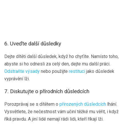
6. Uveďte další důsledky
Dejte dítěti další důsledek, když ho chyťíte. Namísto toho,
abyste si ho odnesli za celý den, dejte mu další práci.
Odstraňte výsady
nebo použijte
restituci
jako důsledek
vyprávění lži.
7. Diskutujte o přírodních důsledcích
Porozprávaj se s dítětem o
přirozených důsledcích
lhání.
Vysvětlete, že nečestnost vám učiní těžké mu věřit, i když
říká pravdu. A jiní lidé nemají rádi lidi, kteří říkají lži.