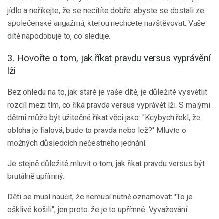
jídlo a neříkejte, že se necítíte dobře, abyste se dostali ze
společenské angažmá, kterou nechcete navštěvovat. Vaše
dítě napodobuje to, co sleduje.
3. Hovořte o tom, jak říkat pravdu versus vyprávění
lži
Bez ohledu na to, jak staré je vaše dítě, je důležité vysvětlit
rozdíl mezi tím, co říká pravda versus vyprávět lži. S malými
dětmi může být užitečné říkat věci jako: "Kdybych řekl, že
obloha je fialová, bude to pravda nebo lež?" Mluvte o
možných důsledcích nečestného jednání.
Je stejně důležité mluvit o tom, jak říkat pravdu versus být
brutálně upřímný.
Děti se musí naučit, že nemusí nutně oznamovat: "To je
ošklivé košili", jen proto, že je to upřímné. Vyvažování