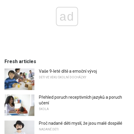
ad
Fresh articles
Vaše 9-leté dítě a emoční vývoj
DĚTI VE VĚKU ŠKOLNÍ DOCHÁZKY
Přehled poruch receptivních jazyků a poruch
učení
ŠKOLA
Proč nadané děti myslí, že jsou malé dospělé
NADANÉ DĚTI