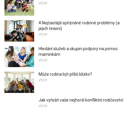
VÝZVY
4 Nejčastější spřízněné rodinné problémy (a
jejich řešení)
VÝZVY
Hledání služeb a skupin podpory na pomoc
maminkám
VÝZVY
Může rodina být příliš blízko?
VÝZVY
Jak vyřešit vaše nejhorší konfliktní rodičovství
VÝZVY