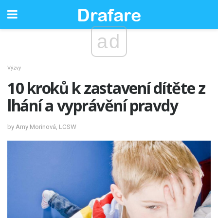
ad
Výzvy
10 kroků k zastavení dítěte z
lhání a vyprávění pravdy
by Amy Morinová, LCSW