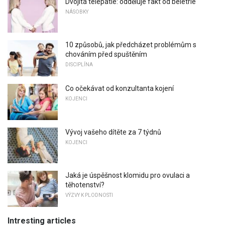
Dvojitá telepatie: odděluje fakt od beletrie
NÁSOBKY
10 způsobů, jak předcházet problémům s
chováním před spuštěním
DISCIPLÍNA
Co očekávat od konzultanta kojení
KOJENCI
Vývoj vašeho dítěte za 7 týdnů
KOJENCI
Jaká je úspěšnost klomidu pro ovulaci a
těhotenství?
VÝZVY K PLODNOSTI
Intresting articles