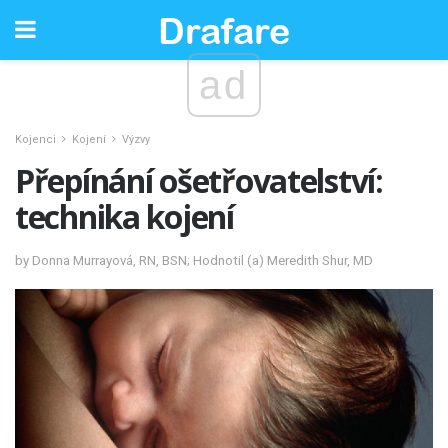
ad
Kojenci
Kojení
Výzvy
Přepínání ošetřovatelství:
technika kojení
by Donna Murrayová, RN, BSN; Hodnotil (a) Meredith Shur, MD