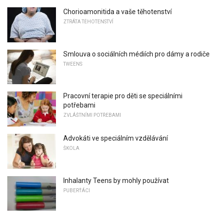
Chorioamonitida a vaše těhotenství
ZTRÁTA TĚHOTENSTVÍ
Smlouva o sociálních médiích pro dámy a rodiče
TWEENS
Pracovní terapie pro děti se speciálními
potřebami
ZVLÁŠTNÍMI POTŘEBAMI
Advokáti ve speciálním vzdělávání
ŠKOLA
Inhalanty Teens by mohly používat
PUBERŤÁCI