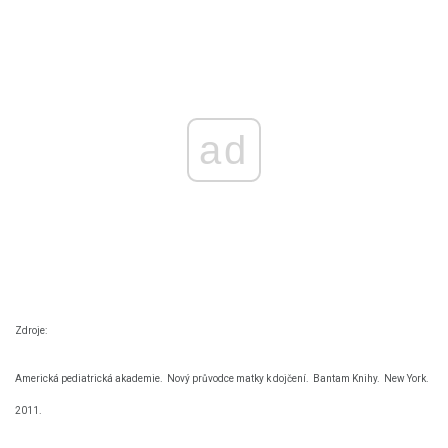
ad
Zdroje:
Americká pediatrická akademie.
Nový průvodce matky k dojčení.
Bantam Knihy.
New York.
2011.