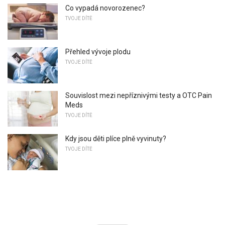
Co vypadá novorozenec?
TVOJE DÍTĚ
Přehled vývoje plodu
TVOJE DÍTĚ
Souvislost mezi nepříznivými testy a OTC Pain
Meds
TVOJE DÍTĚ
Kdy jsou děti plíce plně vyvinuty?
TVOJE DÍTĚ