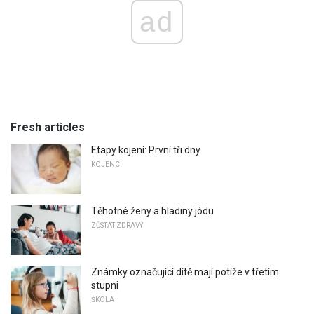
ad
Fresh articles
Etapy kojení: První tři dny
KOJENCI
Těhotné ženy a hladiny jódu
ZŮSTAT ZDRAVÝ
Známky označující dítě mají potíže v třetím
stupni
ŠKOLA