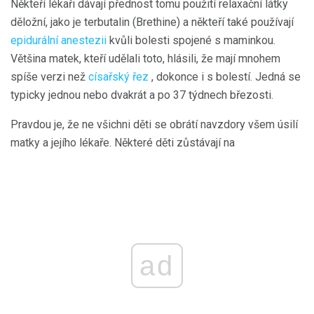
Někteří lékaři dávají přednost tomu použití relaxační látky
děložní, jako je terbutalin (Brethine) a někteří také používají
epidurální anestezii
kvůli bolesti spojené s maminkou.
Většina matek, kteří udělali toto, hlásili, že mají mnohem
spíše verzi než
císařský řez
, dokonce i s bolestí. Jedná se
typicky jednou nebo dvakrát a po 37 týdnech březosti.
Pravdou je, že ne všichni děti se obrátí navzdory všem úsilí
matky a jejího lékaře. Některé děti zůstávají na
ad