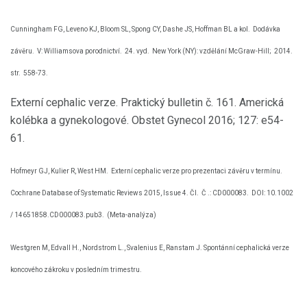
Cunningham FG, Leveno KJ, Bloom SL, Spong CY, Dashe JS, Hoffman BL a kol.
Dodávka
závěru.
V: Williamsova porodnictví.
24. vyd.
New York (NY): vzdělání McGraw-Hill;
2014.
str.
558-73.
Externí cephalic verze. Praktický bulletin č. 161. Americká
kolébka a gynekologové. Obstet Gynecol 2016; 127: e54-
61.
Hofmeyr GJ, Kulier R, West HM.
Externí cephalic verze pro prezentaci závěru v termínu.
Cochrane Database of Systematic Reviews 2015, Issue 4. Čl.
Č .: CD000083.
DOI: 10.1002
/ 14651858.CD000083.pub3.
(Meta-analýza)
Westgren M, Edvall H., Nordstrom L., Svalenius E, Ranstam J. Spontánní cephalická verze
koncového zákroku v posledním trimestru.