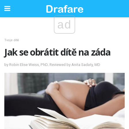
ad
Tvoje dítě
Jak se obrátit dítě na záda
by Robin Elise Weiss, PhD; Reviewed by Anita Sadaty, MD