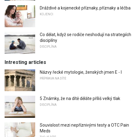
Dráždivé a kojenecké příznaky, příznaky a léčba
KOJENCI
Co dělat, když se rodiče neshodují na strategiích
disciplíny
DISCIPLÍNA
Intresting articles
Názvy řecké mytologie, ženských jmen E - I
PŘÍPRAVA NA DÍTĚ
5 Známky, že na dítě děláte příliš velký tlak
DISCIPLÍNA
Souvislost mezi nepříznivými testy a OTC Pain
Meds