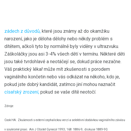
zádech z důvodů,
které jsou známy až do okamžiku
narození, jako je děloha dělohy nebo někdy problém s
dítětem, ačkoli tyto by normálně byly viděny v ultrazvuku.
Záškoláčky jsou asi 3-4% všech dětí v termínu. Některé děti
jsou také tvrdohlavé a neotáčejí se, dokud práce nezačne.
Váš praktický lékař může mít zkušenosti s porodem
vaginálního končetin nebo vás odkázat na někoho, kdo je,
pokud jste dobrý kandidát, zatímco jiní mohou naznačit
císařský zrození,
pokud se vaše dítě neotočí.
Zdroje:
Cook HA.
Zkušenosti s externí cephalickou verzí a selektivní dodávkou vaginálního závěsu
v soukromé praxi.
Am J Obstet Gynecol 1993; 168: 1886-9;
diskuse 1889-90.