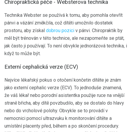
Chiropraktická péče - Websterova technika
Technika Webster se používá k tomu, aby pomohla otevřít
pánvi a vázání změkčila, což dítěti umožnilo dostatek
prostoru, aby získal
dobrou pozici
v pánvi. Chiropraktik by
měl být trénován v této technice, ale nezapomeňte se ptát,
jak často ji používají. To není obvykle jednorázová technika, i
když to může být.
Externí cephalická verze (ECV)
Nejvíce lékařský pokus o otočení končetin dítěte je znám
jako externí cephalic verze (ECV). To jednoduše znamená,
že váš lékař nebo porodní asistentka použije ruce na vnější
straně břicha, aby dítě povzbudilo, aby se dostalo do hlavy
nebo do vrcholové polohy. Obvykle se to provádí v
nemocnici pomocí ultrazvuku k monitorování dítěte a
umístění placenty před, během a po skončení procedury.