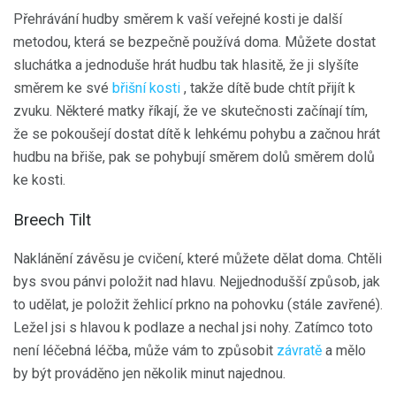
Přehrávání hudby směrem k vaší veřejné kosti je další
metodou, která se bezpečně používá doma. Můžete dostat
sluchátka a jednoduše hrát hudbu tak hlasitě, že ji slyšíte
směrem ke své
břišní kosti
, takže dítě bude chtít přijít k
zvuku. Některé matky říkají, že ve skutečnosti začínají tím,
že se pokoušejí dostat dítě k lehkému pohybu a začnou hrát
hudbu na břiše, pak se pohybují směrem dolů směrem dolů
ke kosti.
Breech Tilt
Naklánění závěsu je cvičení, které můžete dělat doma. Chtěli
bys svou pánvi položit nad hlavu. Nejjednodušší způsob, jak
to udělat, je položit žehlicí prkno na pohovku (stále zavřené).
Ležel jsi s hlavou k podlaze a nechal jsi nohy. Zatímco toto
není léčebná léčba, může vám to způsobit
závratě
a mělo
by být prováděno jen několik minut najednou.