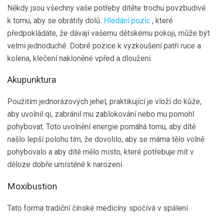
Někdy jsou všechny vaše potřeby dítěte trochu povzbudivé
k tomu, aby se obrátily dolů.
Hledání pozic
, které
předpokládáte, že dávají vašemu dětskému pokoji, může být
velmi jednoduché. Dobré pozice k vyzkoušení patří ruce a
kolena, klečení nakloněné vpřed a dloužení.
Akupunktura
Použitím jednorázových jehel, praktikující je vloží do kůže,
aby uvolnil qi, zabránil mu zablokování nebo mu pomohl
pohybovat. Toto uvolnění energie pomáhá tomu, aby dítě
našlo lepší polohu tím, že dovolilo, aby se máma tělo volně
pohybovalo a aby dítě mělo místo, které potřebuje mít v
děloze dobře umístěné k narození.
Moxibustion
Tato forma tradiční čínské medicíny spočívá v spálení