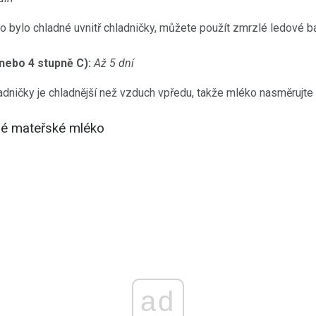
o bylo chladné uvnitř chladničky, můžete použít zmrzlé ledové b
 nebo 4 stupně C):
Až 5 dní
adničky je chladnější než vzduch vpředu, takže mléko nasměrujte
é mateřské mléko
ad