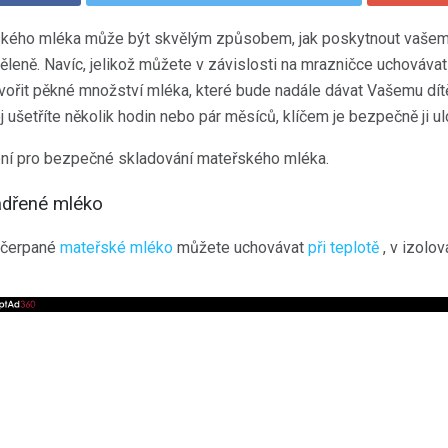
kého mléka může být skvělým způsobem, jak poskytnout vašemu
ěleně. Navíc, jelikož můžete v závislosti na mrazničce uchováv
vořit pěkné množství mléka, které bude nadále dávat Vašemu dít
ej ušetříte několik hodin nebo pár měsíců, klíčem je bezpečně ji ulo
ní pro bezpečné skladování mateřského mléka.
jádřené mléko
čerpané
mateřské mléko
můžete uchovávat
při teplotě
, v izolo