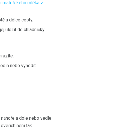
o mateřského mléka z
tě a délce cesty.
j uložit do chladničky.
razíte.
odin nebo vyhodit.
e nahoře a dole nebo vedle
 dveřích není tak