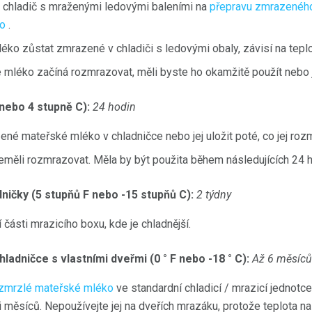
 chladič s mraženými ledovými baleními na
přepravu zmrazenéh
ho
.
ko zůstat zmrazené v chladiči s ledovými obaly, závisí na teplo
léko začíná rozmrazovat, měli byste ho okamžitě použít nebo je
 nebo 4 stupně C):
24 hodin
é mateřské mléko v chladničce nebo jej uložit poté, co jej rozm
eměli rozmrazovat. Měla by být použita během následujících 24 h
ničky (5 stupňů F nebo -15 stupňů C):
2 týdny
části mrazicího boxu, kde je chladnější.
adničce s vlastními dveřmi (0 ° F nebo -18 ° C):
Až 6 měsíců
zmrzlé mateřské mléko
ve standardní chladicí / mrazicí jednotc
i měsíců. Nepoužívejte jej na dveřích mrazáku, protože teplota na