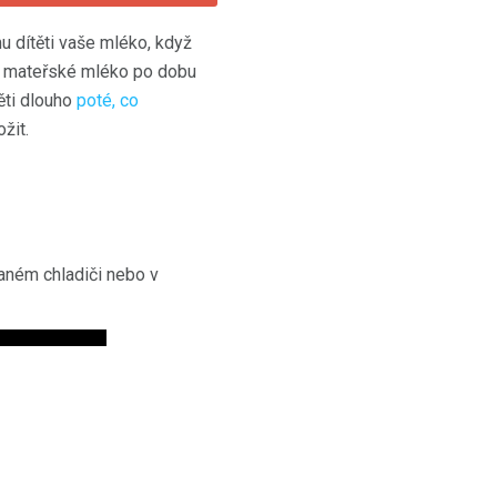
 dítěti vaše mléko, když
at mateřské mléko po dobu
ěti dlouho
poté, co
žit.
vaném chladiči nebo v