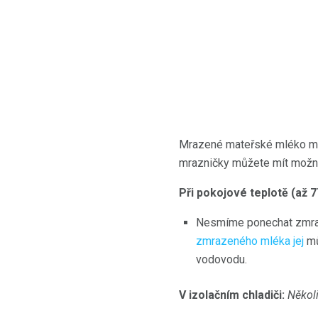
Mrazené mateřské mléko můž
mrazničky můžete mít možn
Při pokojové teplotě (až 
Nesmíme ponechat zmraze
zmrazeného mléka jej
mů
vodovodu.
V izolačním chladiči:
Někol