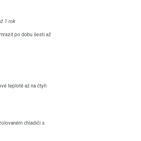
až 1 rok
razit po dobu šesti až
é teplotě až na čtyři
zolovaném chladiči s