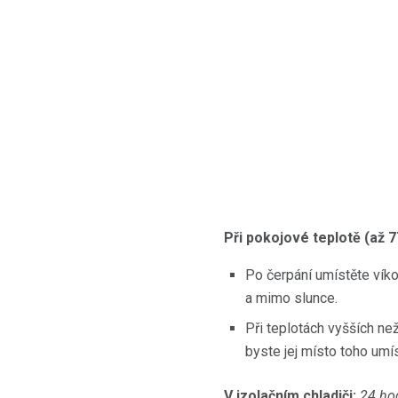
Při pokojové teplotě (až 
Po čerpání umístěte ví
a mimo slunce.
Při teplotách vyšších ne
byste jej místo toho umís
V izolačním chladiči:
24 ho