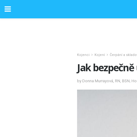
Kojenci
Kojení
Čerpání a sklado
Jak bezpečně
by Donna Murrayová, RN, BSN; Hod