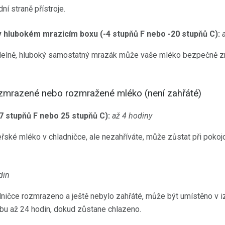
dní straně přístroje.
 hlubokém mrazicím boxu (-4 stupňů F nebo -20 stupňů C):
delně, hluboký samostatný mrazák může vaše mléko bezpečně zm
zmrazené nebo rozmražené mléko (není zahřáté)
77 stupňů F nebo 25 stupňů C):
až 4 hodiny
ké mléko v chladničce, ale nezahříváte, může zůstat při pokojov
din
dničce rozmrazeno a ještě nebylo zahřáté, může být umístěno v i
bu až 24 hodin, dokud zůstane chlazeno.