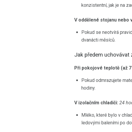
konzistentní, jak je na za
V oddělené stojanu nebo v
Pokud se neotvírá pravi
dvanácti měsíců.
Jak předem uchovávat 
Při pokojové teplotě (až 
Pokud odmrazujete mateřs
hodiny.
V izolačním chladiči:
24 ho
Mléko, které bylo v chla
ledovými baleními po do