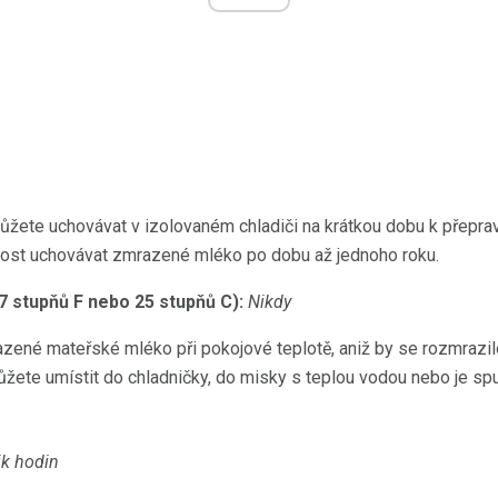
ete uchovávat v izolovaném chladiči na krátkou dobu k přepravě
ost uchovávat zmrazené mléko po dobu až jednoho roku.
77 stupňů F nebo 25 stupňů C):
Nikdy
né mateřské mléko při pokojové teplotě, aniž by se rozmrazil
žete umístit do chladničky, do misky s teplou vodou nebo je spu
ik hodin