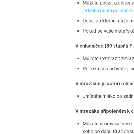
Můžete použít izolovaný
jednoho místa do druhé
Doba, po kterou může mlé
Pokud se vaše mateřské m
V chladničce (39 stupňů F
Můžete rozmrazit zmrazen
Po rozmražení byste ji n
V mrazicím prostoru chlad
Umístěte mléko do zadní 
V mrazáku připojeném k chl
Můžete uchovávat vaše
sebe po dobu tří až šest