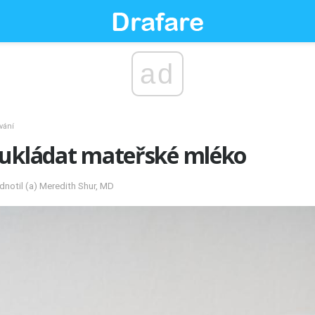
ad
vání
 ukládat mateřské mléko
notil (a) Meredith Shur, MD