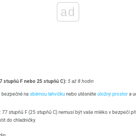
ad
77 stupňů F nebo 25 stupňů C):
5 až 8 hodin
ko bezpečně na
sběrnou lahvičku
nebo utěsněte
úložný prostor
a u
ž 77 stupňů F (25 stupňů C) nemusí být vaše mléko v bezpečí při
tit do chladničky.
din