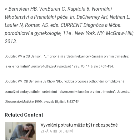
> Bernstein HB, VanBuren G. Kapitola 6. Normální
těhotenství a Prenatální péče.
In: DeCherney AH, Nathan L,
Laufer N, Roman AS.
eds.
CURRENT Diagnóza a léčba:
porodnictví a gynekologie, 11e
.
New York, NY: McGraw-Hill;
2013.
Doubilet, PM a CB Benson.
"Embryonální srdeční frekvence v časném prvním trimestru:
jaká je normální?"
Journal of Ultrazvuk v medicíně
1995. Vol 14, číslo 6 431-434.
Doubilet, PM, CB Benson a JS Chow, "Dlouhodobá prognóza otěhotnění komplikovaná
pomalými embryonálními srdečními frekvencemi v časném prvním trimestru".
Journal of
Ultrasound in Medicine
1999. svazek 18, číslo 8 537-54.
Related Content
Vyvolání potratu může být nebezpečné
ZTRÁTA TĚHOTENSTVÍ