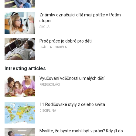
Známky označující dítě mají potíže v třetím
stupni
ŠKOLA
Proč práce je dobré pro děti
PRÁCE A DORUČENÍ
Intresting articles
Vyučování vděčnosti u malých dětí
PŘEDŠKOLÁCI
11 Rodičovské styly z celého světa
DISCIPLÍNA
Myslíte, že byste mohli být v práci? Kdy jít do