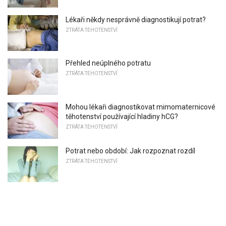
Lékaři někdy nesprávně diagnostikují potrat?
ZTRÁTA TĚHOTENSTVÍ
Přehled neúplného potratu
ZTRÁTA TĚHOTENSTVÍ
Mohou lékaři diagnostikovat mimomaternicové
těhotenství používající hladiny hCG?
ZTRÁTA TĚHOTENSTVÍ
Potrat nebo období: Jak rozpoznat rozdíl
ZTRÁTA TĚHOTENSTVÍ