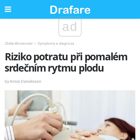
ad
Ztráta těhotenství
Symptomy a diagnóza
Riziko potratu při pomalém
srdečním rytmu plodu
by Krissi Danielsson