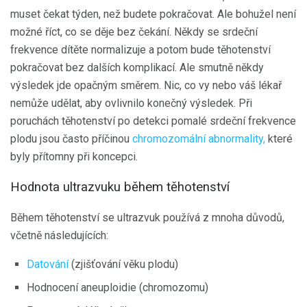
muset čekat týden, než budete pokračovat. Ale bohužel není
možné říct, co se děje bez čekání. Někdy se srdeční
frekvence dítěte normalizuje a potom bude těhotenství
pokračovat bez dalších komplikací. Ale smutně někdy
výsledek jde opačným směrem. Nic, co vy nebo váš lékař
nemůže udělat, aby ovlivnilo konečný výsledek. Při
poruchách těhotenství po detekci pomalé srdeční frekvence
plodu jsou často příčinou
chromozomální abnormality,
které
byly přítomny při koncepci.
Hodnota ultrazvuku během těhotenství
Během těhotenství se ultrazvuk používá z mnoha důvodů,
včetně následujících:
Datování
(zjišťování věku plodu)
Hodnocení aneuploidie (chromozomu)