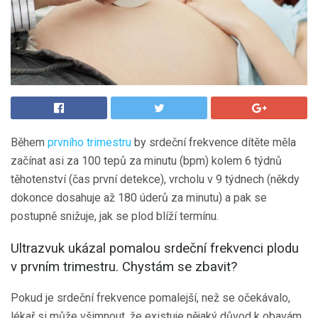
Během
prvního trimestru
by srdeční frekvence dítěte měla
začínat asi za 100 tepů za minutu (bpm) kolem 6 týdnů
těhotenství (čas první detekce), vrcholu v 9 týdnech (někdy
dokonce dosahuje až 180 úderů za minutu) a pak se
postupně snižuje, jak se plod blíží termínu.
Ultrazvuk ukázal pomalou srdeční frekvenci plodu
v prvním trimestru. Chystám se zbavit?
Pokud je srdeční frekvence pomalejší, než se očekávalo,
lékař si může všimnout, že existuje nějaký důvod k obavám