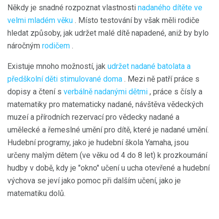
Někdy je snadné rozpoznat vlastnosti
nadaného dítěte ve
velmi mladém věku
. Místo testování by však měli rodiče
hledat způsoby, jak udržet malé dítě napadené, aniž by bylo
náročným
rodičem
.
Existuje mnoho možností, jak
udržet nadané batolata a
předškolní děti stimulované doma
. Mezi ně patří práce s
dopisy a čtení s
verbálně nadanými dětmi
, práce s čísly a
matematiky pro matematicky nadané, návštěva vědeckých
muzeí a přírodních rezervací pro vědecky nadané a
umělecké a řemeslné umění pro dítě, které je nadané umění.
Hudební programy, jako je hudební škola Yamaha, jsou
určeny malým dětem (ve věku od 4 do 8 let) k prozkoumání
hudby v době, kdy je "okno" učení u ucha otevřené a hudební
výchova se jeví jako pomoc při dalším učení, jako je
matematiku dolů.