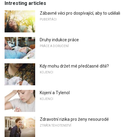
Intresting articles
Zábavné věci pro dospívající, aby to udělali
PUBERŤÁCI
Druhy indukce práce
PRÁCE A DORUČENÍ
Kdy mohu držet mé předčasné dítě?
KOJENCI
Kojení a Tylenol
KOJENCI
Zdravotní rizika pro ženy nesourodé
ZTRÁTA TĚHOTENSTVÍ