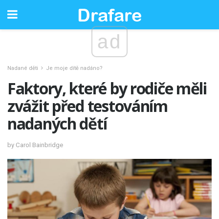
ad
Nadané děti
Je moje dítě nadáno?
Faktory, které by rodiče měli
zvážit před testováním
nadaných dětí
by Carol Bainbridge