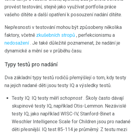
provést testování, stejně jako využívat portfolia práce
vašeho dítěte a další opatření k posouzení nadání dítěte.
Nepřesnosti v testování mohou být způsobeny několika
faktory, včetně
zkušebních stropů
, perfekcionismu a
nedosažení
. Je také důležité poznamenat, že nadání je
dynamické a mění se v průběhu času.
Typy testů pro nadání
Dva základní typy testů rodičů přemýšlejí o tom, kdy testy
na jejich nadané děti jsou testy IQ a výsledky testů.
Testy IQ: IQ testy měří
schopnost
. Školy často dávají
skupinové testy IQ, například Otis-Lemmon. Nezávislé
testy IQ, jako například WISC-IV, Stanford-Binet a
Weschler Intelligence Scale for Children jsou pro nadané
děti přesnější. IQ test 85-114 je průměrný. Z testu mezi