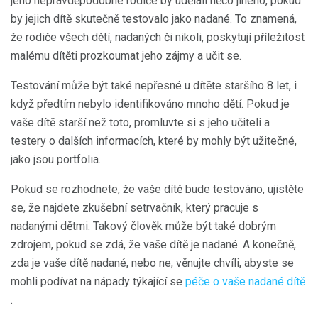
jeho nepravděpodobné rodiče by udělali něco jiného, ​​pokud
by jejich dítě skutečně testovalo jako nadané. To znamená,
že rodiče všech dětí, nadaných či nikoli, poskytují příležitost
malému dítěti prozkoumat jeho zájmy a učit se.
Testování může být také nepřesné u dítěte staršího 8 let, i
když předtím nebylo identifikováno mnoho dětí. Pokud je
vaše dítě starší než toto, promluvte si s jeho učiteli a
testery o dalších informacích, které by mohly být užitečné,
jako jsou portfolia.
Pokud se rozhodnete, že vaše dítě bude testováno, ujistěte
se, že najdete zkušební setrvačník, který pracuje s
nadanými dětmi. Takový člověk může být také dobrým
zdrojem, pokud se zdá, že vaše dítě je nadané. A konečně,
zda je vaše dítě nadané, nebo ne, věnujte chvíli, abyste se
mohli podívat na nápady týkající se
péče o vaše nadané dítě
.