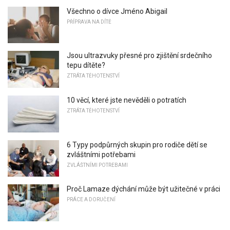
Všechno o dívce Jméno Abigail
PŘÍPRAVA NA DÍTĚ
Jsou ultrazvuky přesné pro zjištění srdečního
tepu dítěte?
ZTRÁTA TĚHOTENSTVÍ
10 věcí, které jste nevěděli o potratích
ZTRÁTA TĚHOTENSTVÍ
6 Typy podpůrných skupin pro rodiče dětí se
zvláštními potřebami
ZVLÁŠTNÍMI POTŘEBAMI
Proč Lamaze dýchání může být užitečné v práci
PRÁCE A DORUČENÍ