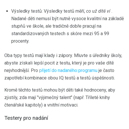
Výsledky testů: Výsledky testů měří,
co už dítě ví
.
Nadané děti nemusí být nutně vysoce kvalitní na základě
stupňů ve škole, ale tradičně dobře pracují na
standardizovaných testech s skóre mezi 95 a 99
procenty.
Oba typy testů mají klady i zápory. Mluvte s úředníky školy,
abyste získali lepší pocit z testu, který je pro vaše dítě
nejvhodnější. Pro
přijetí do nadaného programu
je často
zapotřebí kombinace obou IQ testů a testů úspěšnosti.
Kromě těchto testů mohou být děti také hodnoceny, aby
zjistily, zda mají "výjimečný talent" (např. Tříleté knihy
čtenářské kapitoly) a vnitřní motivaci.
Testery pro nadání