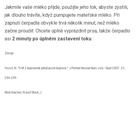
Jakmile vaše mléko přijde, použijte jeho tok, abyste zjistili,
jak dlouho trávíte, když pumpujete mateřské mléko. Při
zapnutí čerpadla obvykle trvá několik minut, než mléko
začne proudit. Chcete úplně vyprázdnit prsa, takže čerpadlo
asi
2 minuty po úplném zastavení toku
.
Zdroje:
Hurst, N. "3 M z kojenecké předčasné kojence."
J Perinat Neonat Nurs
July - Sept 2007. 21;
234-239.
Mohrbacher, N and Stock, J.