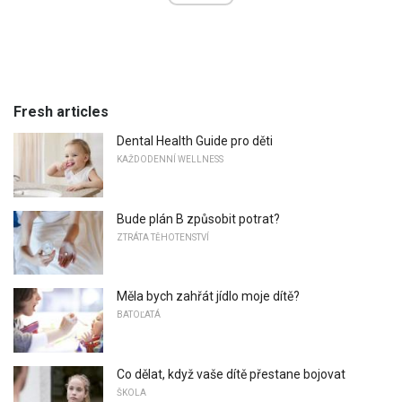
Fresh articles
Dental Health Guide pro děti
KAŽDODENNÍ WELLNESS
Bude plán B způsobit potrat?
ZTRÁTA TĚHOTENSTVÍ
Měla bych zahřát jídlo moje dítě?
BATOĽATÁ
Co dělat, když vaše dítě přestane bojovat
ŠKOLA