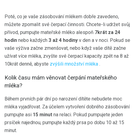
Poté, co je vaše zásobování mlékem dobře zavedeno,
můžete zpomalit své čerpací činnosti. Chcete-li udržet svůj
přívod, pumpujte mateřské mléko alespoň
7krát za 24
hodin
nebo každých
3 až 4 hodiny
v den a v noci. Pokud se
vaše výživa začne zmenšovat, nebo když vaše dítě začne
užívat více mléka, zvyšte své čerpací kapacity zpět na 8 až
10krát denně, abyste
zvýšili množství mléka
.
Kolik času mám věnovat čerpání mateřského
mléka?
Během prvních pár dní po narození dítěte nebudete moc
mléka vyjadřovat. Za účelem vytvoření dobrého zásobování
pumpujte asi
15 minut
na relaci. Pokud pumpujete jeden
prsíček najednou, pumpujte každý prsa po dobu 10 až 15
minut.