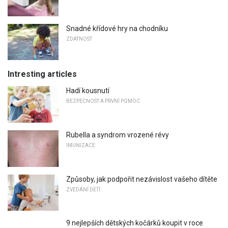
Snadné křídové hry na chodníku
ZDATNOST
Intresting articles
Hadí kousnutí
BEZPEČNOST A PRVNÍ POMOC
Rubella a syndrom vrozené révy
IMUNIZACE
Způsoby, jak podpořit nezávislost vašeho dítěte
ZVEDÁNÍ DĚTÍ
9 nejlepších dětských kočárků koupit v roce