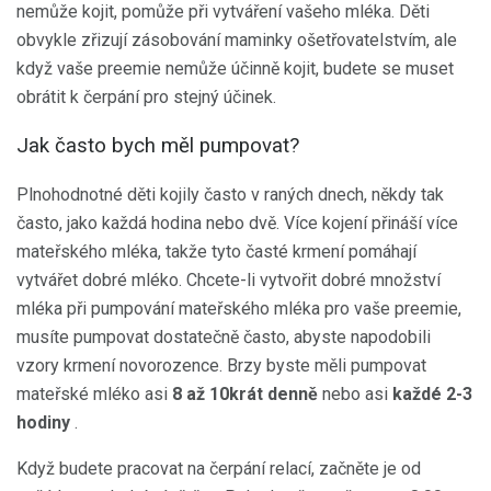
nemůže kojit, pomůže při vytváření vašeho mléka. Děti
obvykle zřizují zásobování maminky ošetřovatelstvím, ale
když vaše preemie nemůže účinně kojit, budete se muset
obrátit k čerpání pro stejný účinek.
Jak často bych měl pumpovat?
Plnohodnotné děti kojily často v raných dnech, někdy tak
často, jako každá hodina nebo dvě. Více kojení přináší více
mateřského mléka, takže tyto časté krmení pomáhají
vytvářet dobré mléko. Chcete-li vytvořit dobré množství
mléka při pumpování mateřského mléka pro vaše preemie,
musíte pumpovat dostatečně často, abyste napodobili
vzory krmení novorozence. Brzy byste měli pumpovat
mateřské mléko asi
8 až 10krát denně
nebo asi
každé 2-3
hodiny
.
Když budete pracovat na čerpání relací, začněte je od