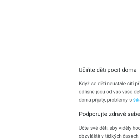
Učiňte děti pocit doma
Když se děti neustále cítí př
odlišné jsou od vás vaše děti
doma přijaty, problémy s
ši
Podporujte zdravé seb
Učte své děti, aby viděly ho
obzvláště v těžkých časech. 