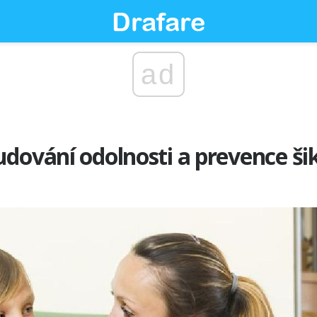
ad
dování odolnosti a prevence ši