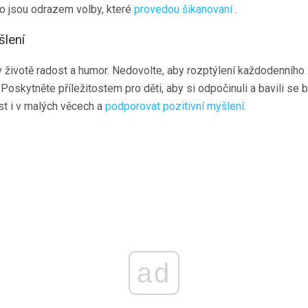
ho jsou odrazem volby, které
provedou šikanovaní
.
šlení
životě radost a humor. Nedovolte, aby rozptýlení každodenního ži
oskytněte příležitostem pro děti, aby si odpočinuli a bavili se 
st i v malých věcech a
podporovat pozitivní myšlení.
ad