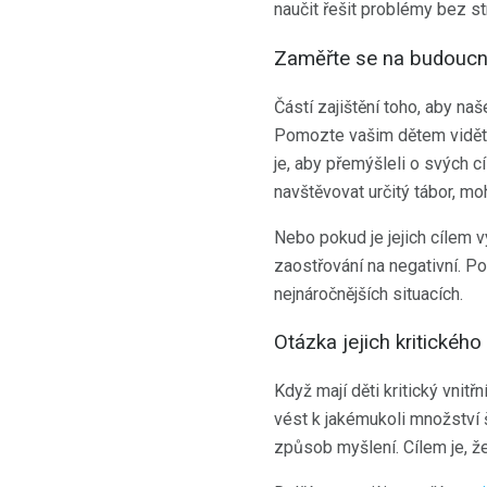
naučit řešit problémy bez s
Zaměřte se na budoucn
Částí zajištění toho, aby na
Pomozte vašim dětem vidět, 
je, aby přemýšleli o svých c
navštěvovat určitý tábor, mo
Nebo pokud je jejich cílem v
zaostřování na negativní. Po
nejnáročnějších situacích.
Otázka jejich kritického
Když mají děti kritický vnitř
vést k jakémukoli množství š
způsob myšlení. Cílem je, 