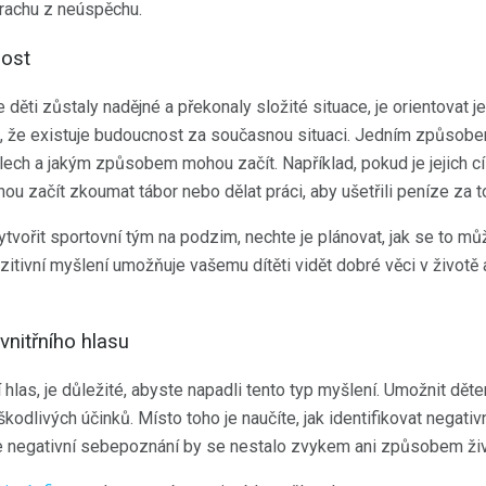
trachu z neúspěchu.
ost
še děti zůstaly nadějné a překonaly složité situace, je orientovat
že existuje budoucnost za současnou situaci. Jedním způsobem, 
ílech a jakým způsobem mohou začít. Například, pokud je jejich c
hou začít zkoumat tábor nebo dělat práci, aby ušetřili peníze za t
ytvořit sportovní tým na podzim, nechte je plánovat, jak se to můž
zitivní myšlení umožňuje vašemu dítěti vidět dobré věci v životě 
 vnitřního hlasu
ní hlas, je důležité, abyste napadli tento typ myšlení. Umožnit dě
kodlivých účinků. Místo toho je naučíte, jak identifikovat negati
že negativní sebepoznání by se nestalo zvykem ani způsobem živ