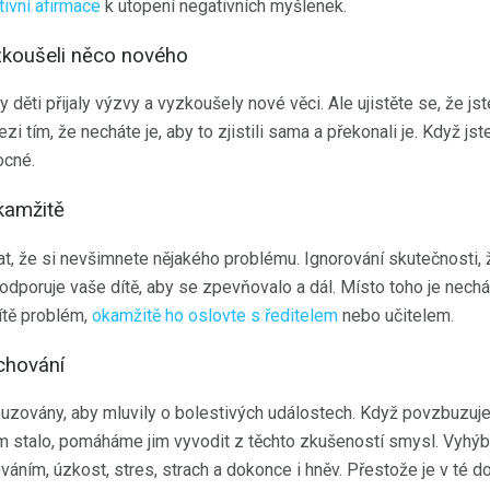
tivní afirmace
k utopení negativních myšlenek.
zkoušeli něco nového
y děti přijaly výzvy a vyzkoušely nové věci. Ale ujistěte se, že jst
i tím, že necháte je, aby to zjistili sama a překonali je. Když jste
ocné.
kamžitě
at, že si nevšimnete nějakého problému. Ignorování skutečnosti,
dporuje vaše dítě, aby se zpevňovalo a dál. Místo toho je nechá
ítě problém,
okamžitě ho oslovte s ředitelem
nebo učitelem.
chování
uzovány, aby mluvily o bolestivých událostech. Když povzbuzuje
im stalo, pomáháme jim vyvodit z těchto zkušeností smysl. Vyh
ním, úzkost, stres, strach a dokonce i hněv. Přestože je v té dob