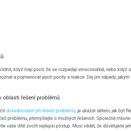
tů
klidnit, když mají pocit, že se rozpadají emocionálně, nebo když se
znat a pojmenovat jejich pocity a reakce. Dej jim nápady, jaký
 oblasti řešení problémů
čit
dovednostem při řešení problémů,
je ukázat dětem, jak být fle
 čelí problému, přemýšlejte o možných řešeních. Společně mluvt
te vaše dítě zvolit nejlepší postup. Musí vědět, že důvěřujete j