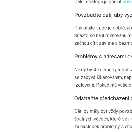
Další strategií je použít
pozi
Povzbuďte děti, aby vy
Pamatujte si, že je dobré, ab
Snažte se najít rovnováhu mez
začnou cítit závislé a bezm
Problémy s adresami o
Nikdy byste neměli předstír
se zabývá šikanováním, nepo
izolovaně. Pokud má vaše d
Odstraňte předcházení 
Děti by měly být vždy povzb
špatných věcech, které se j
za následek problémy s chová