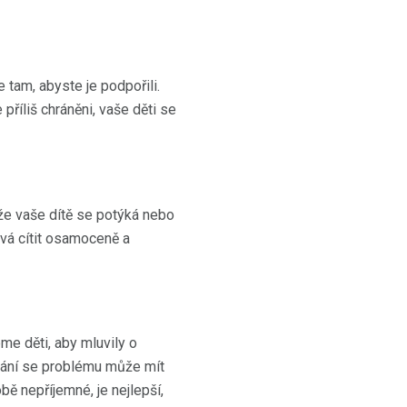
e tam, abyste je podpořili.
 příliš chráněni, vaše děti se
 že vaše dítě se potýká nebo
vá cítit osamoceně a
me děti, aby mluvily o
ýbání se problému může mít
ě nepříjemné, je nejlepší,