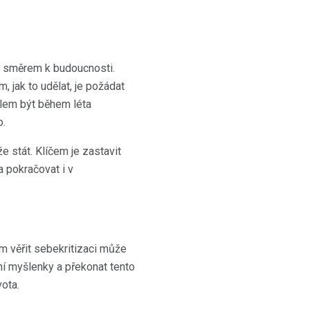
 je směrem k budoucnosti.
jak to udělat, je požádat
ílem být během léta
o.
e stát. Klíčem je zastavit
a pokračovat i v
tem věřit sebekritizaci může
vní myšlenky a překonat tento
ota.