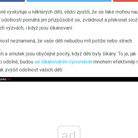
ě vyskytuje u některých dětí, vědci zjistili, že se také mohou nau
 odolností pomáhá jim přizpůsobit se, zvládnout a překonat složi
ch výzvách, i když jsou šikanovaní.
ost neznamená, že vaše děti nebudou mít potíže nebo strach.
i a smutek jsou obyčejné pocity, když děti byly šikany. To je, jak 
ti odolné, budou
se šikanováním vyrovnávat
mnohem efektivněji ne
k zvýšit odolnost vašich dětí.
ad