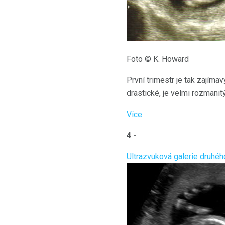
Foto © K. Howard
První trimestr je tak zajíma
drastické, je velmi rozmanitý
Více
4 -
Ultrazvuková galerie druhéh