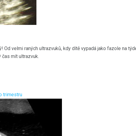
vý! Od velmi raných ultrazvuků, kdy dítě vypadá jako fazole na týd
 čas mít ultrazvuk.
o trimestru