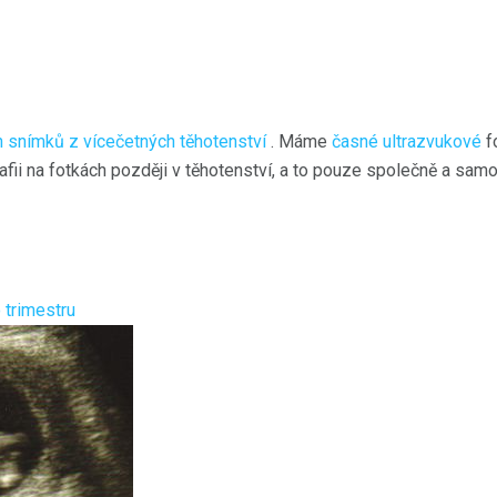
h snímků z vícečetných těhotenství
. Máme
časné ultrazvukové
f
rafii na fotkách později v těhotenství, a to pouze společně a sam
 trimestru