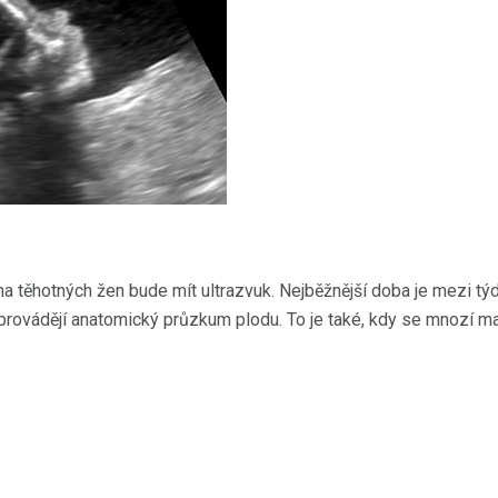
na těhotných žen bude mít ultrazvuk. Nejběžnější doba je mezi týd
provádějí anatomický průzkum plodu. To je také, kdy se mnozí ma