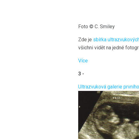
Foto © C. Smiley
Zde je
sbírka ultrazvukovýc
všichni vidět na jedné fotog
Více
3 -
Ultrazvuková galerie prvního