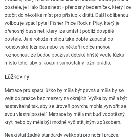
postele, je Halo Bassinest - přenosný bederníček, který lze
otočit do několika míst pro přístup k dítěti. Další oblíbenou
volbou je spací pytel Fisher Price Rock n Play, který je
přenosný bassinet, který lze umístit poblíž dospělé
postele. Jiné rohože mohou také dobře zapadat do
rodičovské ložnice, nebo se někteří rodiče mohou
rozhodnout, že budou používat dětské hřiště vedle lůžka
místo toho, aby si koupili samostatný ložní prádlo.
Lůžkoviny
Matrace pro spací lůžko by měla být pevná a měla by se
vejít do pražce bez mezery na okrajích. Výška by měla být
nastavitelná tak, aby se úroveň povrchu mohla vytvořit se
svou vlastní postelí. Matrace by měla mít buď vodotěsný
kryt, nebo by měla být možné vyčistit jiným způsobem.
Neexistují žádné standardy velikosti pro noční pražce,