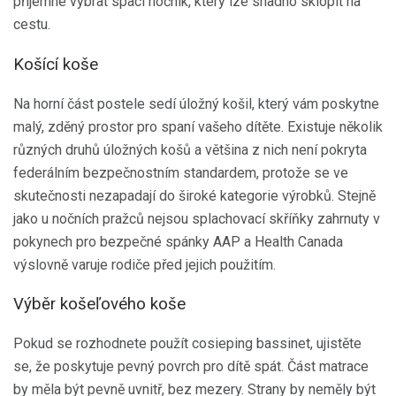
příjemné vybrat spací nočník, který lze snadno sklopit na
cestu.
Košící koše
Na horní část postele sedí úložný košil, který vám poskytne
malý, zděný prostor pro spaní vašeho dítěte. Existuje několik
různých druhů úložných košů a většina z nich není pokryta
federálním bezpečnostním standardem, protože se ve
skutečnosti nezapadají do široké kategorie výrobků. Stejně
jako u nočních pražců nejsou splachovací skříňky zahrnuty v
pokynech pro bezpečné spánky AAP a Health Canada
výslovně varuje rodiče před jejich použitím.
Výběr košeľového koše
Pokud se rozhodnete použít cosieping bassinet, ujistěte
se, že poskytuje pevný povrch pro dítě spát. Část matrace
by měla být pevně uvnitř, bez mezery. Strany by neměly být