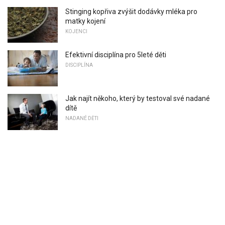
Stinging kopřiva zvýšit dodávky mléka pro
matky kojení
KOJENCI
Efektivní disciplína pro 5leté děti
DISCIPLÍNA
Jak najít někoho, který by testoval své nadané
dítě
NADANÉ DĚTI