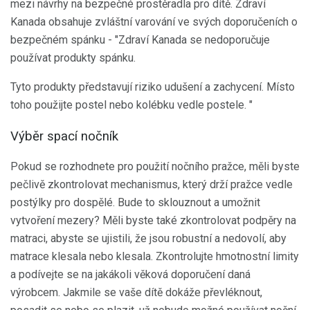
mezi návrhy na bezpečné prostěradla pro dítě. Zdraví
Kanada obsahuje zvláštní varování ve svých doporučeních o
bezpečném spánku - "Zdraví Kanada se nedoporučuje
používat produkty spánku.
Tyto produkty představují riziko udušení a zachycení. Místo
toho použijte postel nebo kolébku vedle postele. "
Výběr spací nočník
Pokud se rozhodnete pro použití nočního pražce, měli byste
pečlivě zkontrolovat mechanismus, který drží pražce vedle
postýlky pro dospělé. Bude to sklouznout a umožnit
vytvoření mezery? Měli byste také zkontrolovat podpěry na
matraci, abyste se ujistili, že jsou robustní a nedovolí, aby
matrace klesala nebo klesala. Zkontrolujte hmotnostní limity
a podívejte se na jakákoli věková doporučení daná
výrobcem. Jakmile se vaše dítě dokáže převléknout,