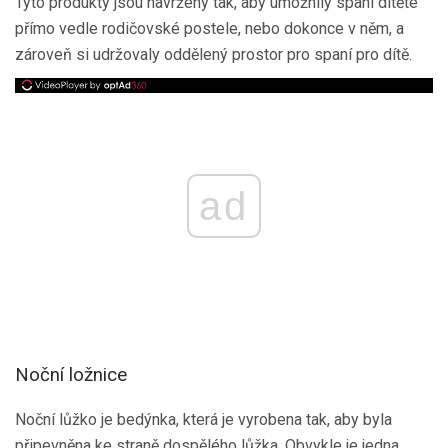
Tyto produkty jsou navrženy tak, aby umožnily spaní dítěte
přímo vedle rodičovské postele, nebo dokonce v něm, a
zároveň si udržovaly oddělený prostor pro spaní pro dítě.
ad
Noční ložnice
Noční lůžko je bedýnka, která je vyrobena tak, aby byla
připevněna ke straně dospělého lůžka. Obvykle je jedna