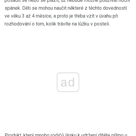
posadit se nebo se plazit, už nebude možné používat noční
spánek. Děti se mohou naučit některé z těchto dovedností
ve věku 3 až 4 měsíce, a proto je třeba vzít v úvahu při
rozhodování o tom, kolik trávíte na lůžku v posteli.
ad
Produkt, který mnoho rodičů lásku k udržení dítěte přímo u