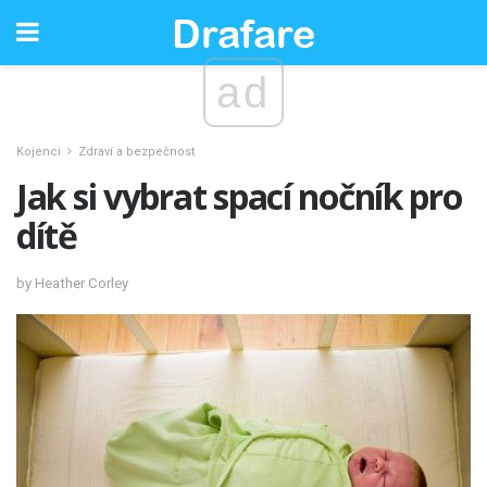
ad
Kojenci
Zdraví a bezpečnost
Jak si vybrat spací nočník pro
dítě
by Heather Corley