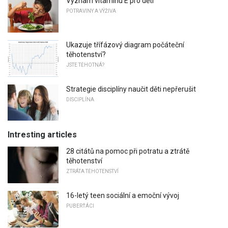
Význam vitaminu E pro děti
POTRAVINY A VÝŽIVA
Ukazuje třífázový diagram počáteční
těhotenství?
JSTE TĚHOTNÁ?
Strategie disciplíny naučit děti nepřerušit
DISCIPLÍNA
Intresting articles
28 citátů na pomoc při potratu a ztrátě
těhotenství
ZTRÁTA TĚHOTENSTVÍ
16-letý teen sociální a emoční vývoj
PUBERŤÁCI