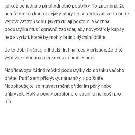
jelikož se jedná o plnohodnotné postýlky. To znamená, že
nemůžete jen koupit nějaký starý list a očekávat, že to bude
vyhovovat způsobu, jakým dělají postele. Všechna
podestýlka musí správně zapadat, aby nevytvářely kapsy
nebo vydutí, které by mohly bránit dýchání dítěte.
Je to dobrý nápad mít další list na ruce v případě, že dítě
vyplivne nebo má plenkovou nehodu v noci.
Nepřidávejte žádné měkké podestýlky do spánku vašeho
dítěte. Patří sem přikrývky, nárazníky a polštáře.
Nepokoušejte se matraci měnit přidáním pěny nebo
přikrývek. Holý a pevný prostor pro spaní je nejlepší pro
dítě.