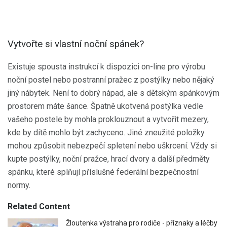
Vytvořte si vlastní noční spánek?
Existuje spousta instrukcí k dispozici on-line pro výrobu
noční postel nebo postranní pražec z postýlky nebo nějaký
jiný nábytek. Není to dobrý nápad, ale s dětským spánkovým
prostorem máte šance. Špatně ukotvená postýlka vedle
vašeho postele by mohla proklouznout a vytvořit mezery,
kde by dítě mohlo být zachyceno. Jiné zneužité položky
mohou způsobit nebezpečí spletení nebo uškrcení. Vždy si
kupte postýlky, noční pražce, hrací dvory a další předměty
spánku, které splňují příslušné federální bezpečnostní
normy.
Related Content
Žloutenka výstraha pro rodiče - příznaky a léčby