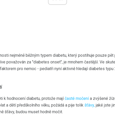
čnosti nejméně běžným typem diabetu, který postihuje pouze pět 
dříve považován za "diabetes onset", je mnohem častější. Ve sku
faktorem pro nemoc - pediatři nyní aktivně hledají diabetes typu
í
ti k hodnocení diabetu, protože mají
časté močení
a zvýšené žíz
at a dětí předškolního věku, požádá a pije tolik
šťávy,
jaké jste ji
odně šťávy, budou muset hodně močit.