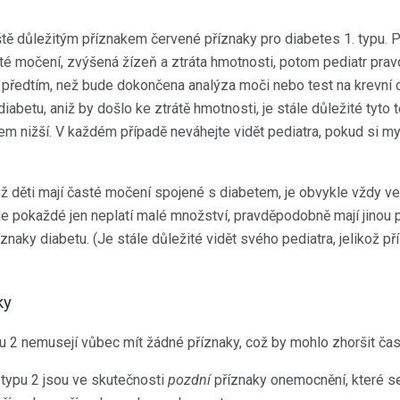
tě důležitým příznakem červené příznaky pro diabetes 1. typu. 
asté močení, zvýšená žízeň a ztráta hmotnosti, potom pediatr pr
 předtím, než bude dokončena analýza moči nebo test na krevní c
diabetu, aniž by došlo ke ztrátě hmotnosti, je stále důležité tyto
em nižší. V každém případě neváhejte vidět pediatra, pokud si my
yž děti mají časté močení spojené s diabetem, je obvykle vždy ve
ale pokaždé jen neplatí malé množství, pravděpodobně mají jinou p
íznaky diabetu. (Je stále důležité vidět svého pediatra, jelikož 
ky
u 2 nemusejí vůbec mít žádné příznaky, což by mohlo zhoršit ča
ypu 2 jsou ve skutečnosti
pozdní
příznaky onemocnění, které se