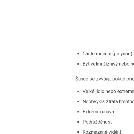
Časté močení (polyurie)
Být velmi žíznivý nebo h
Šance se zvyšují, pokud přid
Velké jídlo nebo extrémn
Neobvyklá ztráta hmotno
Extrémní únava
Podrážděnost
Rozmazané vidění