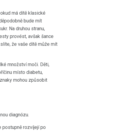
Pokud má dítě klasické
avděpodobně bude mít
ukr. Na druhou stranu,
 testy provést, avšak šance
slíte, že vaše dítě může mít
lké množství moči. Děti,
říčinu místo diabetu,
příznaky mohou způsobit
snou diagnózu.
 postupně rozvíjejí po