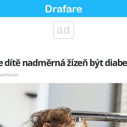
ad
 dítě nadměrná žízeň být diabe
certifikátem