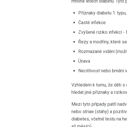
mnoha letech diabetu. Tyto 
Příznaky diabetu 1. typu
Časté infekce
Zvýšené riziko infekcí - 
Řezy a modřiny, které se
Rozmazané vidění (možn
Únava
Necitlivost nebo brnění v
Vzhledem k tomu, že děti s 
hledat jiné příznaky a riziko
Mezi tyto případy patří nadv
nebo striae (stahy) a poziti
diabetes, včetně testu na h
až měsíců.