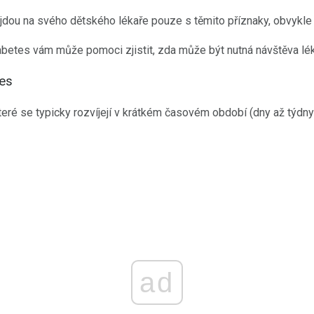
ré jdou na svého dětského lékaře pouze s těmito příznaky, obvykl
betes vám může pomoci zjistit, zda může být nutná návštěva lék
tes
ré se typicky rozvíjejí v krátkém časovém období (dny až týdny),
ad