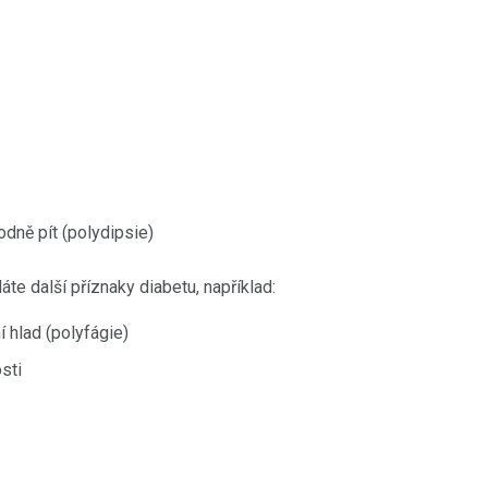
odně pít (polydipsie)
áte další příznaky diabetu, například:
í hlad (polyfágie)
sti