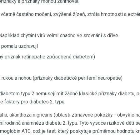
příznaky a příznaky mohou zahrnovat:
, včetně častého močení, zvýšené žízeň, ztráta hmotnosti a extré
Například chytání virů velmi snadno ve srovnání s dříve
 pomalu uzdravují
ý příznak retinopatie způsobené diabetem)
 rukou a nohou (příznaky diabetické periferní neuropatie)
diabetem typu 2 nemusejí mít žádné klasické příznaky diabetu, pe
vé faktory pro diabetes 2. typu.
áha, akanthóza nigricans (oblasti ztmavené pokožky - obvykle na 
vní rodinná anamnéza diabetu 2. typu. Tyto vysoce rizikové děti se
emoglobin A1C, což je test, který poskytuje průměrnou hodnotu k