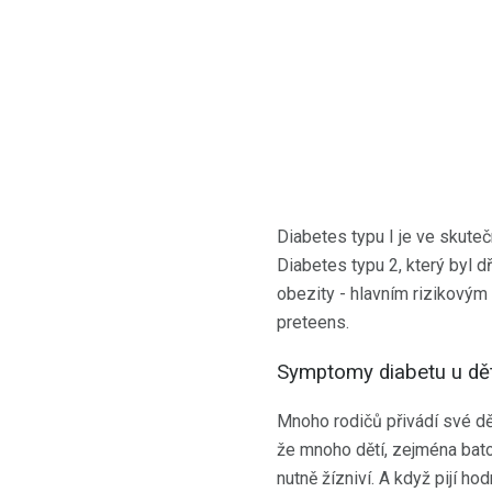
Diabetes typu I je ve skute
Diabetes typu 2, který byl 
obezity - hlavním rizikovým 
preteens.
Symptomy diabetu u dět
Mnoho rodičů přivádí své dě
že mnoho dětí, zejména batol
nutně žízniví. A když pijí h