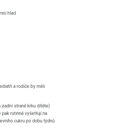
mní hlad
diatři a rodiče by měli
zadní straně krku dítěte)
 pak rutinně vyšetřují na
revního cukru po dobu týdnů