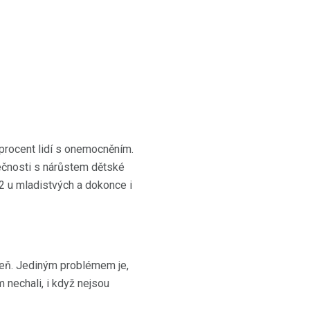
procent lidí s onemocněním.
tečnosti s nárůstem dětské
 2 u mladistvých a dokonce i
eň. Jediným problémem je,
m nechali, i když nejsou