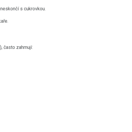
e neskončí s cukrovkou.
aře.
 často zahrnují: