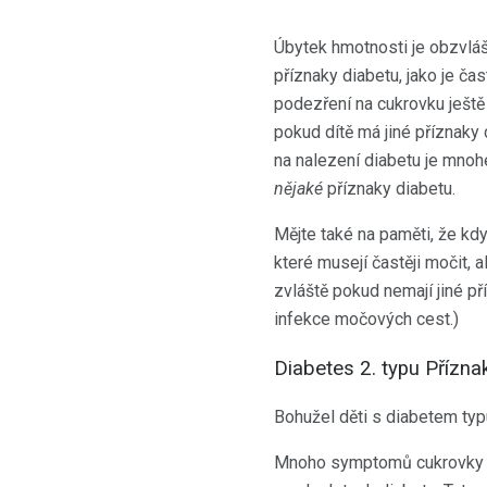
Úbytek hmotnosti je obzvláš
příznaky diabetu, jako je č
podezření na cukrovku ještě
pokud dítě má jiné příznaky 
na nalezení diabetu je mnoh
nějaké
příznaky diabetu.
Mějte také na paměti, že kd
které musejí častěji močit, 
zvláště pokud nemají jiné př
infekce močových cest.)
Diabetes 2. typu Přízna
Bohužel děti s diabetem typ
Mnoho symptomů cukrovky t