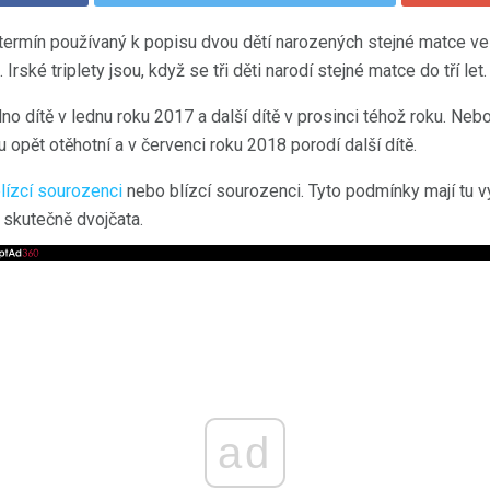
lý termín používaný k popisu dvou dětí narozených stejné matce v
.
Irské triplety jsou, když se tři děti narodí stejné matce do tří let.
no dítě v lednu roku 2017 a další dítě v prosinci téhož roku. Neb
nu opět otěhotní a v červenci roku 2018 porodí další dítě.
lízcí sourozenci
nebo blízcí sourozenci. Tyto podmínky mají tu v
 skutečně dvojčata.
ad