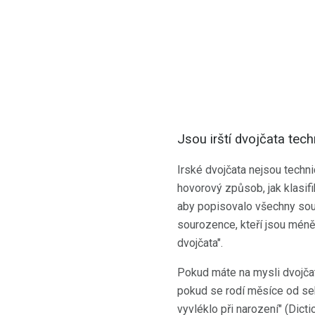
Jsou irští dvojčata tec
Irské dvojčata nejsou techn
hovorový způsob, jak klasifi
aby popisovalo všechny souro
sourozence, kteří jsou méně 
dvojčata".
Pokud máte na mysli dvojčat
pokud se rodí měsíce od sebe
vyvléklo při narození" (Dic