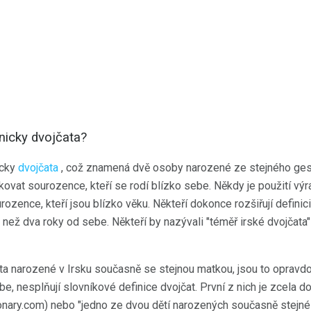
hnicky dvojčata?
icky
dvojčata
, což znamená dvě osoby narozené ze stejného gest
kovat sourozence, kteří se rodí blízko sebe. Někdy je použití výra
zence, kteří jsou blízko věku. Někteří dokonce rozšiřují definici
než dva roky od sebe. Někteří by nazývali "téměř irské dvojčata"
a narozené v Irsku současně se stejnou matkou, jsou to opravdov
, nesplňují slovníkové definice dvojčat. První z nich je zcela d
tionary.com) nebo "jedno ze dvou dětí narozených současně stejn