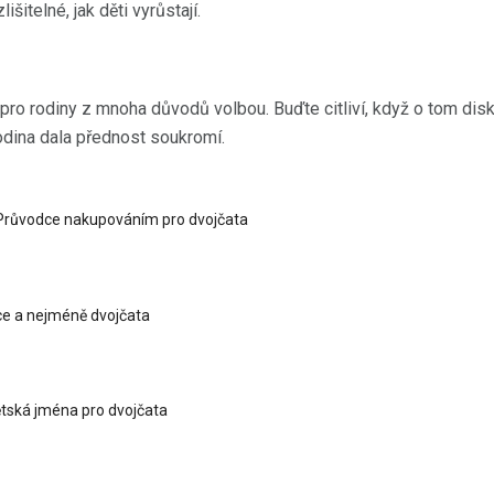
išitelné, jak děti vyrůstají.
pro rodiny z mnoha důvodů volbou. Buďte citliví, když o tom disk
odina dala přednost soukromí.
 Průvodce nakupováním pro dvojčata
íce a nejméně dvojčata
tská jména pro dvojčata