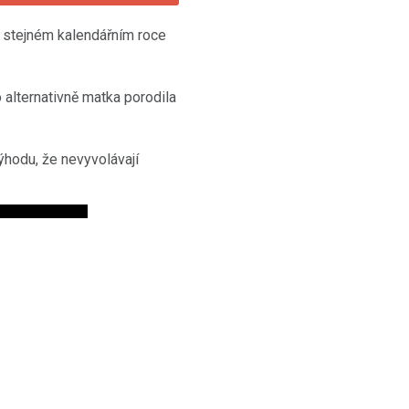
e stejném kalendářním roce
o alternativně matka porodila
ýhodu, že nevyvolávají