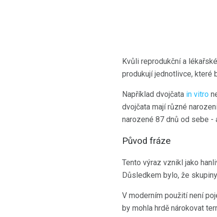
Kvůli reprodukční a lékařské
produkují jednotlivce, které
Například dvojčata
in vitro
ne
dvojčata mají různé narozen
narozené 87 dnů od sebe - a 
Původ fráze
Tento výraz vznikl jako han
Důsledkem bylo, že skupiny 
V moderním použití není poj
by mohla hrdě nárokovat ter