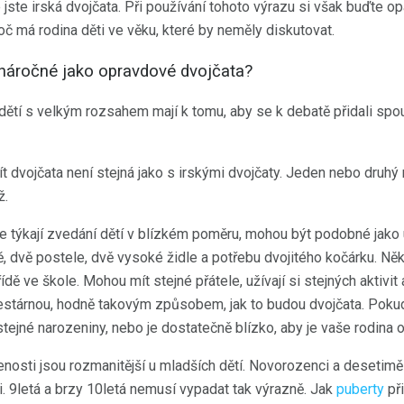
 jste irská dvojčata. Při používání tohoto výrazu si však buďte opa
č má rodina děti ve věku, které by neměly diskutovat.
 náročné jako opravdové dvojčata?
dětí s velkým rozsahem mají k tomu, aby se k debatě přidali spou
ít dvojčata není stejná jako s irskými dvojčaty. Jeden nebo druh
ž.
e týkají zvedání dětí v blízkém poměru, mohou být podobné jako
, dvě postele, dvě vysoké židle a potřebu dvojitého kočárku. Ně
ídě ve škole. Mohou mít stejné přátele, užívají si stejných aktivi
estárnou, hodně takovým způsobem, jak to budou dvojčata. Poku
ejné narozeniny, nebo je dostatečně blízko, aby je vaše rodina o
osti jsou rozmanitější u mladších dětí. Novorozenci a desetiměs
. 9letá a brzy 10letá nemusí vypadat tak výrazně. Jak
puberty
při