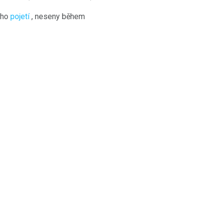
ého
pojetí
, neseny během