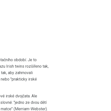
ačního období. Je to
zu Irish twins rozšířeno tak,
 tak, aby zahrnovali
 nebo "prakticky irské
é irské dvojčata. Ale
oslovné: "jedno ze dvou dětí
é matce" (Merriam-Webster).