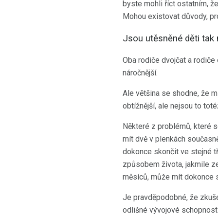
byste mohli říct ostatním, že
Mohou existovat důvody, pro
Jsou utěsněné děti tak
Oba rodiče dvojčat a rodiče 
náročnější.
Ale většina se shodne, že m
obtížnější, ale nejsou to toté
Některé z problémů, které s
mít dvě v plenkách současně
dokonce skončit ve stejné tř
způsobem života, jakmile z
měsíců, může mít dokonce st
Je pravděpodobné, že zkušen
odlišné vývojové schopnosti