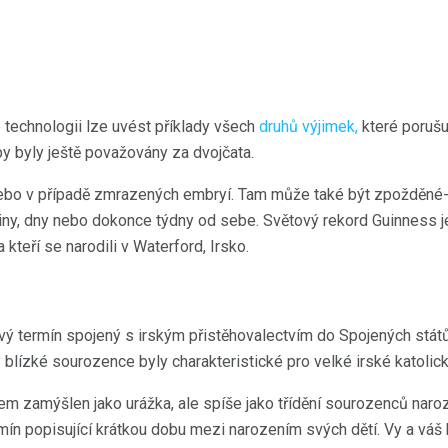
 technologii lze uvést příklady všech
druhů výjimek,
které porušuj
 by byly ještě považovány za dvojčata.
bo v případě zmrazených embryí. Tam může také být zpožděné-i
iny, dny nebo dokonce týdny od sebe. Světový rekord Guinness je
kteří se narodili v Waterford, Irsko.
livý termín spojený s irským přistěhovalectvím do Spojených stát
blízké sourozence byly charakteristické pro velké irské katolick
em zamýšlen jako urážka, ale spíše jako třídění sourozenců naro
mín popisující krátkou dobu mezi narozením svých dětí. Vy a váš 