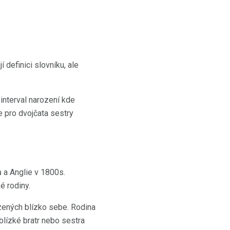
í definici slovníku, ale
nterval narození kde
 pro dvojčata sestry
ů a Anglie v 1800s.
é rodiny.
zených blízko sebe. Rodina
blízké bratr nebo sestra