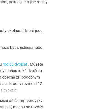
trní, pokud jde o jiné rodiny.
sty okolností, které jsou
ý může být snadnější nebo
 u
rodičů dvojčat
. Můžete
kdy mohou irská dvojčata
t a obecně žijí podobným
d se narodí v rozmezí 12
slavovala.
íční dítěti mají obrovsky
stupují, mohou se rozdíly