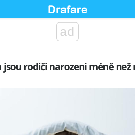
ad
a jsou rodiči narozeni méně ne