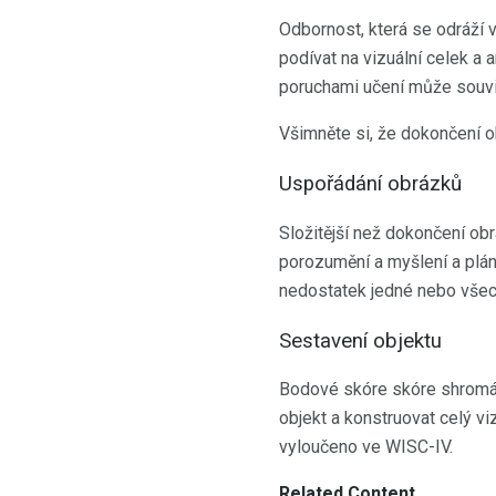
Odbornost, která se odráží v
podívat na vizuální celek a a
poruchami učení může souvi
Všimněte si, že dokončení o
Uspořádání obrázků
Složitější než dokončení ob
porozumění a myšlení a plá
nedostatek jedné nebo všech
Sestavení objektu
Bodové skóre skóre shromážd
objekt a konstruovat celý vi
vyloučeno ve WISC-IV.
Related Content