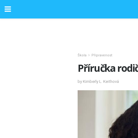
Škola
Připravenost
Příručka rodi
by Kimberly L. Keithová