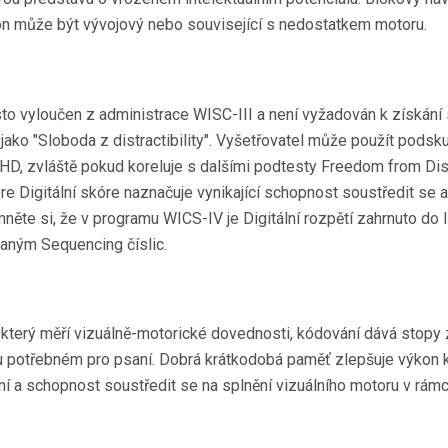
on může být vývojový nebo související s nedostatkem motoru.
sto vyloučen z administrace WISC-III a není vyžadován k získání 
ako "Sloboda z distractibility". Vyšetřovatel může použít podsku
 zvláště pokud koreluje s dalšími podtesty Freedom from Distrat
e Digitální skóre naznačuje vynikající schopnost soustředit se 
něte si, že v programu WICS-IV je Digitální rozpětí zahrnuto do 
aným Sequencing číslic.
 který měří vizuálně-motorické dovednosti, kódování dává stop
 potřebném pro psaní. Dobrá krátkodobá paměť zlepšuje výkon kó
ní a schopnost soustředit se na splnění vizuálního motoru v rám