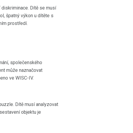
í diskriminace. Dítě se musí
ol, špatný výkon u dítěte s
ím prostředí.
nímání, společenského
ment může naznačovat
čeno ve WISC-IV.
puzzle. Dítě musí analyzovat
sestavení objektu je