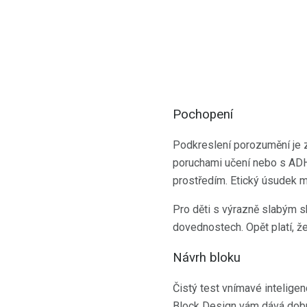
Pochopení
Podkreslení porozumění je 
poruchami učení nebo s ADH
prostředím. Etický úsudek m
Pro děti s výrazně slabým 
dovednostech. Opět platí, ž
Návrh bloku
Čistý test vnímavé inteligen
Block Design vám dává dobro