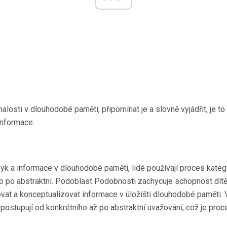
losti v dlouhodobé paměti, připomínat je a slovně vyjádřit, je to
Informace.
zyk a informace v dlouhodobé paměti, lidé používají proces kateg
ího po abstraktní. Podoblast Podobnosti zachycuje schopnost dít
ovat a konceptualizovat informace v úložišti dlouhodobé paměti. 
postupují od konkrétního až po abstraktní uvažování, což je proc