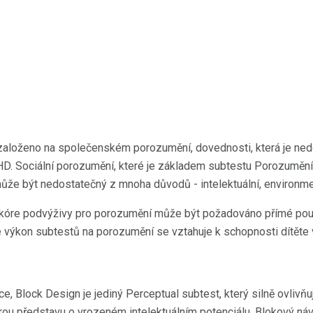
založeno na společenském porozumění, dovednosti, která je ned
D. Sociální porozumění, které je základem subtestu Porozumění,
ůže být nedostatečný z mnoha důvodů - intelektuální, environmen
skóre podvýživy pro porozumění může být požadováno přímé po
e výkon subtestů na porozumění se vztahuje k schopnosti dítěte v
ce, Block Design je jediný Perceptual subtest, který silně ovlivňu
u představu o vrozeném intelektuálním potenciálu. Blokový návr