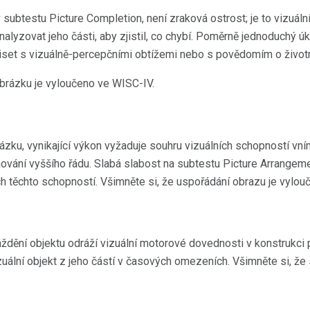
 subtestu Picture Completion, není zraková ostrost; je to vizuáln
nalyzovat jeho části, aby zjistil, co chybí. Poměrně jednoduchý úk
set s vizuálně-percepčními obtížemi nebo s povědomím o životn
brázku je vyloučeno ve WISC-IV.
rázku, vynikající výkon vyžaduje souhru vizuálních schopností v
nování vyššího řádu. Slabá slabost na subtestu Picture Arrange
 těchto schopností. Všimněte si, že uspořádání obrazu je vylou
ění objektu odráží vizuální motorové dovednosti v konstrukci 
zuální objekt z jeho částí v časových omezeních. Všimněte si, že 