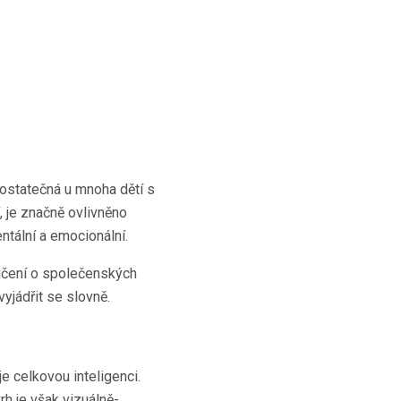
ostatečná u mnoha dětí s
 je značně ovlivněno
tální a emocionální.
učení o společenských
yjádřit se slovně.
je celkovou inteligenci.
h je však vizuálně-