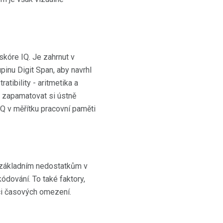
skóre IQ. Je zahrnut v
pinu Digit Span, aby navrhl
ibility - aritmetika a
a zapamatovat si ústně
IQ v měřítku pracovní paměti
y základním nedostatkům v
dování. To také faktory,
ci časových omezení.