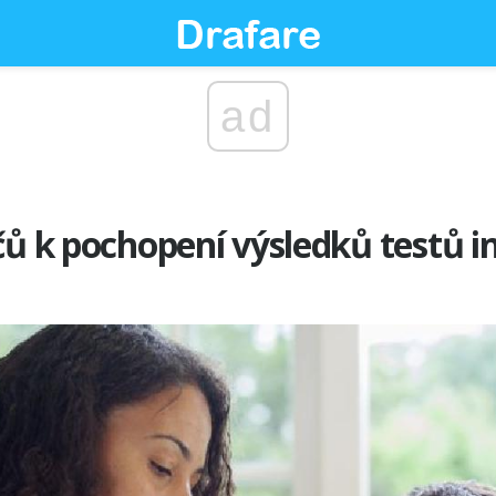
ad
čů k pochopení výsledků testů i