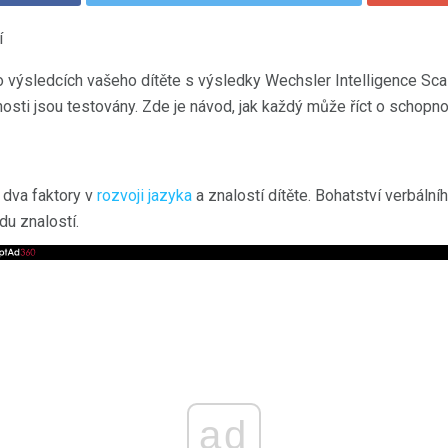
í
o výsledcích vašeho dítěte s výsledky Wechsler Intelligence Scal
nosti jsou testovány. Zde je návod, jak každý může říct o schopn
í dva faktory v
rozvoji jazyka
a znalostí dítěte. Bohatství verbální
du znalostí.
ad