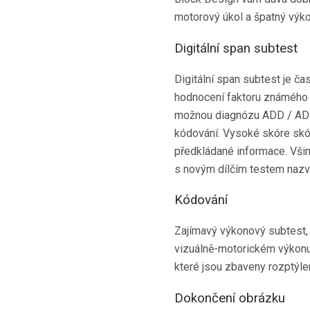
motorový úkol a špatný výk
Digitální span subtest
Digitální span subtest je ča
hodnocení faktoru známého j
možnou diagnózu ADD / ADHD,
kódování. Vysoké skóre skór
předkládané informace. Všim
s novým dílčím testem nazv
Kódování
Zajímavý výkonový subtest,
vizuálně-motorickém výkonu
které jsou zbaveny rozptýle
Dokončení obrázku