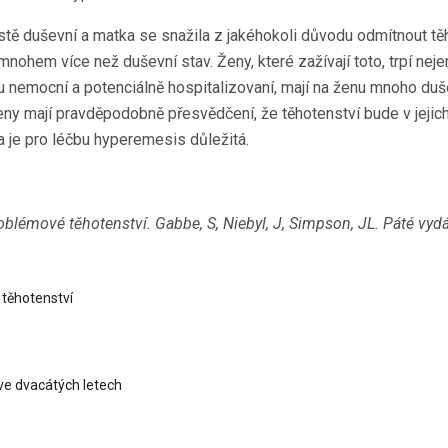
čistě duševní a matka se snažila z jakéhokoli důvodu odmítnout t
nohem více než duševní stav. Ženy, které zažívají toto, trpí nejen
ou nemocní a potenciálně hospitalizovaní, mají na ženu mnoho duš
ženy mají pravděpodobně přesvědčení, že těhotenství bude v jejic
ta je pro léčbu hyperemesis důležitá.
roblémové těhotenství.
Gabbe, S, Niebyl, J, Simpson, JL.
Páté vydá
 těhotenství
ve dvacátých letech