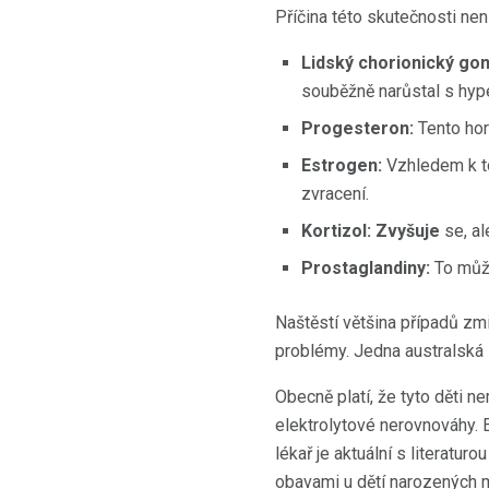
Příčina této skutečnosti nen
Lidský chorionický gon
souběžně narůstal s hy
Progesteron:
Tento hor
Estrogen:
Vzhledem k to
zvracení.
Kortizol: Zvyšuje
se, al
Prostaglandiny:
To může
Naštěstí většina případů zmi
problémy. Jedna australská 
Obecně platí, že tyto děti n
elektrolytové nerovnováhy. E
lékař je aktuální s literatu
obavami u dětí narozených