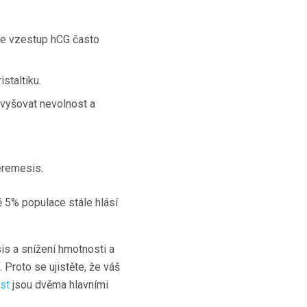
že vzestup hCG často
staltiku.
zvyšovat nevolnost a
eremesis.
ně 5% populace stále hlásí
sis a snížení hmotnosti a
 Proto se ujistěte, že váš
st
jsou dvěma hlavními