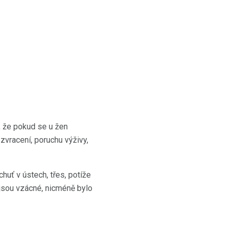
, že pokud se u žen
zvracení, poruchu výživy,
huť v ústech, třes, potíže
jsou vzácné, nicméně bylo