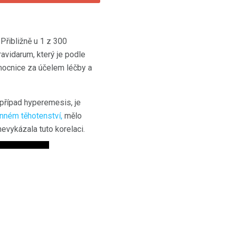
 Přibližně u 1 z 300
vidarum, který je podle
emocnice za účelem léčby a
 případ hyperemesis, je
anném těhotenství,
mělo
nevykázala tuto korelaci.