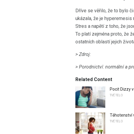
Dříve se věřilo, že to bylo 
ukázala, že je hyperemesis m
Stres a napětí z toho, že js
To platí zejména proto, že 
ostatních oblastí jejich živo
> Zdroj:
> Porodnictví: normální a p
Related Content
Pocit Dizzy v
TVÉ TĚLO
Těhotenství 
TVÉ TĚLO