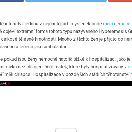
 těhotenství, jednou z nejčastějších myšlenek bude
ranní nemoci
.
ě objeví extrémní forma tohoto typu nazývaného Hyperemesis Gra
 celkové tělesné hmotnosti. Mnoho z těchto žen je přijato do n
 hlášeno a léčeno jako ambulantní.
e pokud jsou ženy nemocné natolik těžké k hospitalizaci, jako je
ít dívku než chlapec. 56% matek, které byly hospitalizovány v
r
eří měli chlapce. Hospitalizace v pozdějších stádiích těhotenství 