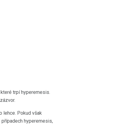
 které trpí hyperemesis.
 zázvor.
no lehce. Pokud však
ch případech hyperemesis,