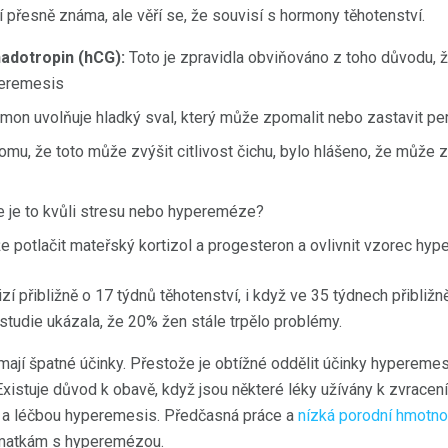
í přesně známa, ale věří se, že souvisí s hormony těhotenství.
adotropin (hCG):
Toto je zpravidla obviňováno z toho důvodu, 
peremesis
mon uvolňuje hladký sval, který může zpomalit nebo zastavit peri
mu, že toto může zvýšit citlivost čichu, bylo hlášeno, že může 
e je to kvůli stresu nebo hypereméze?
 potlačit mateřský kortizol a progesteron a ovlivnit vzorec hyp
zí přibližně o 17 týdnů těhotenství, i když ve 35 týdnech přibliž
studie ukázala, že 20% žen stále trpělo problémy.
emají špatné účinky. Přestože je obtížné oddělit účinky hypereme
xistuje důvod k obavě, když jsou některé léky užívány k zvracení.
rou a léčbou hyperemesis. Předčasná práce a
nízká porodní hmotno
 matkám s hyperemézou.