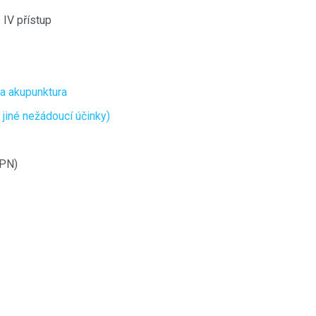
 IV přístup
a akupunktura
jiné nežádoucí účinky)
TPN)