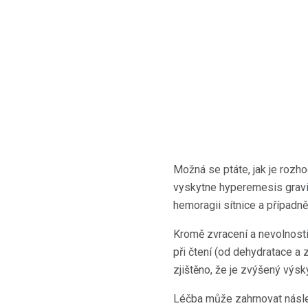
Možná se ptáte, jak je rozh
vyskytne hyperemesis gravid
hemoragii sítnice a případně
Kromě zvracení a nevolnosti
při čtení (od dehydratace a
zjištěno, že je zvýšený výs
Léčba může zahrnovat násled