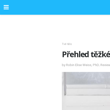
Tvé tělo
Přehled těžk
by Robin Elise Weiss, PhD; Revie