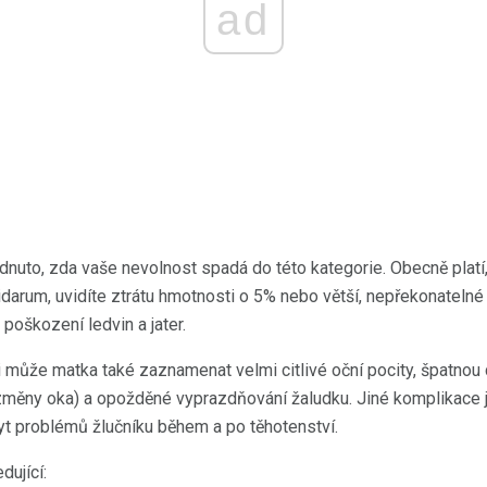
ad
odnuto, zda vaše nevolnost spadá do této kategorie. Obecně platí
arum, uvidíte ztrátu hmotnosti o 5% nebo větší, nepřekonatelné 
 poškození ledvin a jater.
 může matka také zaznamenat velmi citlivé oční pocity, špatnou c
 změny oka) a opožděné vyprazdňování žaludku. Jiné komplikace 
kyt problémů žlučníku během a po těhotenství.
ující: