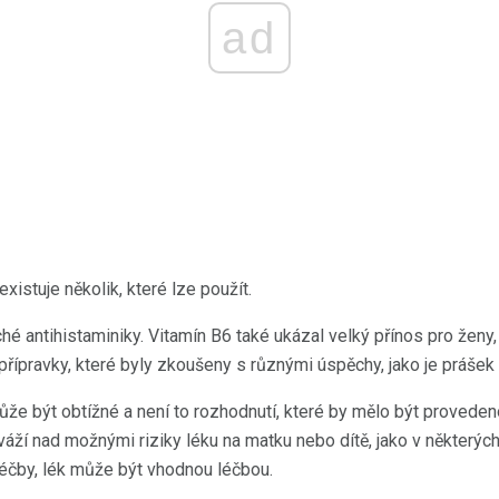
ad
xistuje několik, které lze použít.
é antihistaminiky. Vitamín B6 také ukázal velký přínos pro ženy,
 přípravky, které byly zkoušeny s různými úspěchy, jako je prášek
ůže být obtížné a není to rozhodnutí, které by mělo být provede
eváží nad možnými riziky léku na matku nebo dítě, jako v některý
léčby, lék může být vhodnou léčbou.