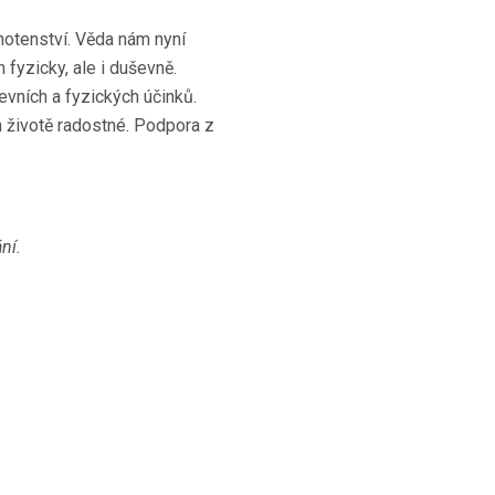
ěhotenství. Věda nám nyní
 fyzicky, ale i duševně.
evních a fyzických účinků.
h životě radostné. Podpora z
ní.