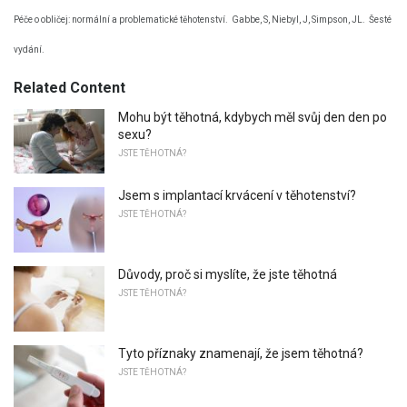
Péče o obličej: normální a problematické těhotenství.
Gabbe, S, Niebyl, J, Simpson, JL.
Šesté
vydání.
Related Content
Mohu být těhotná, kdybych měl svůj den den po
sexu?
JSTE TĚHOTNÁ?
Jsem s implantací krvácení v těhotenství?
JSTE TĚHOTNÁ?
Důvody, proč si myslíte, že jste těhotná
JSTE TĚHOTNÁ?
Tyto příznaky znamenají, že jsem těhotná?
JSTE TĚHOTNÁ?