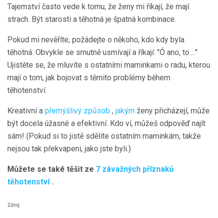
Tajemství často vede k tomu, že ženy mi říkají, že mají
strach. Být starosti a těhotná je špatná kombinace.
Pokud mi nevěříte, požádejte o někoho, kdo kdy byla
těhotná. Obvykle se smutně usmívají a říkají: "Ó ano, to ..."
Ujistěte se, že mluvíte s ostatními maminkami o radu, kterou
mají o tom, jak bojovat s těmito problémy během
těhotenství.
Kreativní a
přemýšlivý způsob
,
jakým
ženy přicházejí, může
být docela úžasné a efektivní. Kdo ví, můžeš odpověď najít
sám! (Pokud si to jistě sdělíte ostatním maminkám, takže
nejsou tak překvapeni, jako jste byli.)
Můžete se také těšit ze
7 závažných příznaků
těhotenství
.
Zdroj: