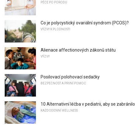
PÉČE PO PORODU
Co je polycystický ovariální syndrom (PCOS)?
VÝZVY K PLODNOSTI
Alienace affectionových zákonů státu
VÝZVY
Posilovací polohovací sedačky
BEZPEČNOST A PRVNÍ POMOC
10 Alternativní léčba v pediatrii, aby se zabránilo
KAŽDODENNÍ WELLNESS