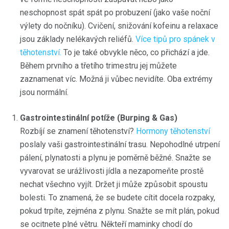
neschopnost spát spát po probuzení (jako vaše noční
výlety do nočníku). Cvičení, snižování kofeinu a relaxace
jsou základy nelékavých reliéfů.
Více tipů pro spánek v
těhotenství.
To je také obvykle něco, co přichází a jde.
Během prvního a třetího trimestru jej můžete
zaznamenat víc. Možná ji vůbec nevidíte. Oba extrémy
jsou normální.
Gastrointestinální potíže (Burping & Gas)
Rozbíjí se znamení těhotenství?
Hormony těhotenství
poslaly vaši gastrointestinální trasu. Nepohodlné utrpení
pálení, plynatosti a plynu je poměrně běžné. Snažte se
vyvarovat se urážlivosti jídla a nezapomeňte prostě
nechat všechno vyjít. Držet ji může způsobit spoustu
bolesti. To znamená, že se budete cítit docela rozpaky,
pokud trpíte, zejména z plynu. Snažte se mít plán, pokud
se ocitnete plné větru. Někteří maminky chodí do