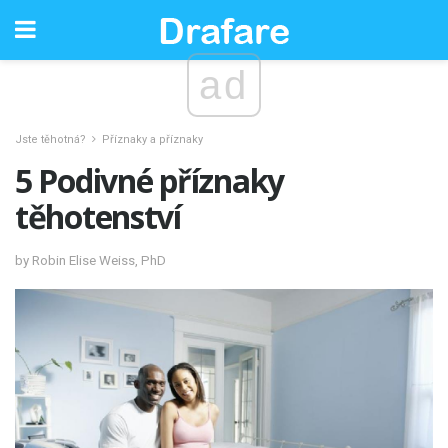
ad
Jste těhotná?
Příznaky a příznaky
5 Podivné příznaky
těhotenství
by Robin Elise Weiss, PhD