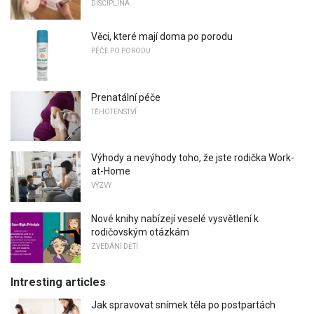
DISCIPLÍNA
Věci, které mají doma po porodu
PÉČE PO PORODU
Prenatální péče
TĚHOTENSTVÍ
Výhody a nevýhody toho, že jste rodička Work-
at-Home
VÝZVY
Nové knihy nabízejí veselé vysvětlení k
rodičovským otázkám
ZVEDÁNÍ DĚTÍ
Intresting articles
Jak spravovat snímek těla po postpartách