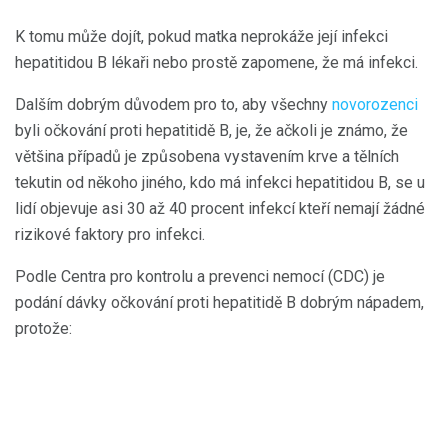
K tomu může dojít, pokud matka neprokáže její infekci
hepatitidou B lékaři nebo prostě zapomene, že má infekci.
Dalším dobrým důvodem pro to, aby všechny
novorozenci
byli očkování proti hepatitidě B, je, že ačkoli je známo, že
většina případů je způsobena vystavením krve a tělních
tekutin od někoho jiného, ​​kdo má infekci hepatitidou B, se u
lidí objevuje asi 30 až 40 procent infekcí kteří nemají žádné
rizikové faktory pro infekci.
Podle Centra pro kontrolu a prevenci nemocí (CDC) je
podání dávky očkování proti hepatitidě B dobrým nápadem,
protože: