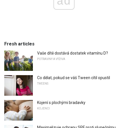
ad
Fresh articles
Vaše dítě dostává dostatek vitamínu D?
POTRAVINY A VÝŽIVA
Co dělat, pokud se váš Tween cítil opustil
TWEENS
Kojení s plochými bradavky
KOJENCI
Maximalizuje ochranu SPF proti slunečnímu