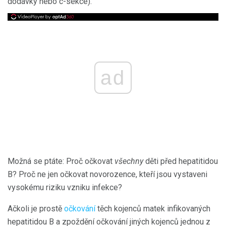
dodávky nebo c-sekce).
ad
Možná se ptáte: Proč očkovat
všechny
děti před hepatitidou
B? Proč ne jen očkovat novorozence, kteří jsou vystaveni
vysokému riziku vzniku infekce?
Ačkoli je prostě
očkování
těch kojenců matek infikovaných
hepatitidou B a zpoždění očkování jiných kojenců jednou z