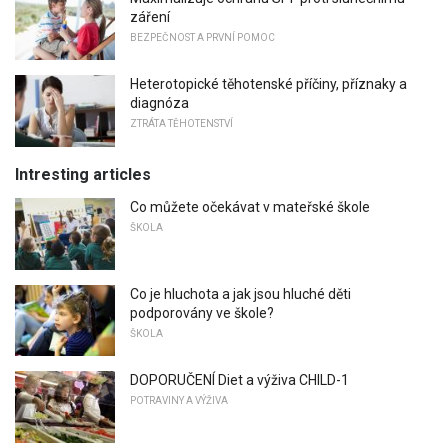
záření
BEZPEČNOST A PRVNÍ POMOC
Heterotopické těhotenské příčiny, příznaky a
diagnóza
ZTRÁTA TĚHOTENSTVÍ
Intresting articles
Co můžete očekávat v mateřské škole
ŠKOLA
Co je hluchota a jak jsou hluché děti
podporovány ve škole?
ŠKOLA
DOPORUČENÍ Diet a výživa CHILD-1
POTRAVINY A VÝŽIVA