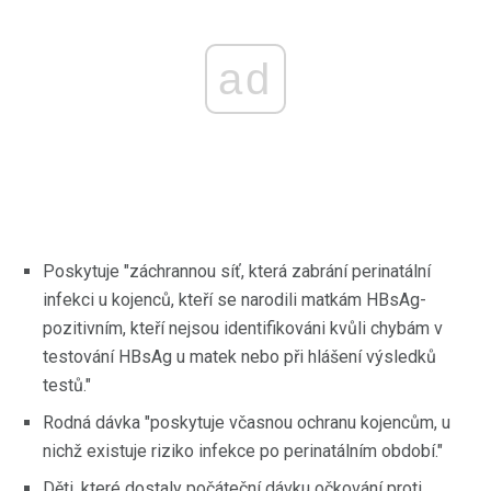
ad
Poskytuje "záchrannou síť, která zabrání perinatální
infekci u kojenců, kteří se narodili matkám HBsAg-
pozitivním, kteří nejsou identifikováni kvůli chybám v
testování HBsAg u matek nebo při hlášení výsledků
testů."
Rodná dávka "poskytuje včasnou ochranu kojencům, u
nichž existuje riziko infekce po perinatálním období."
Děti, které dostaly počáteční dávku očkování proti