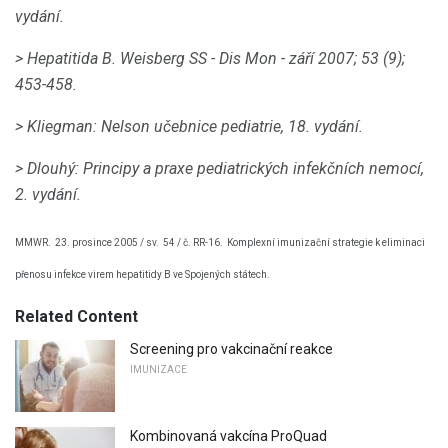
vydání.
> Hepatitida B. Weisberg SS - Dis Mon - září 2007;
53 (9);
453-458.
> Kliegman: Nelson učebnice pediatrie, 18. vydání.
> Dlouhý: Principy a praxe pediatrických infekčních nemocí,
2. vydání.
MMWR.
23. prosince 2005 / sv.
54 / č. RR-16.
Komplexní imunizační strategie k eliminaci
přenosu infekce virem hepatitidy B ve Spojených státech.
Related Content
Screening pro vakcinační reakce
IMUNIZACE
Kombinovaná vakcína ProQuad