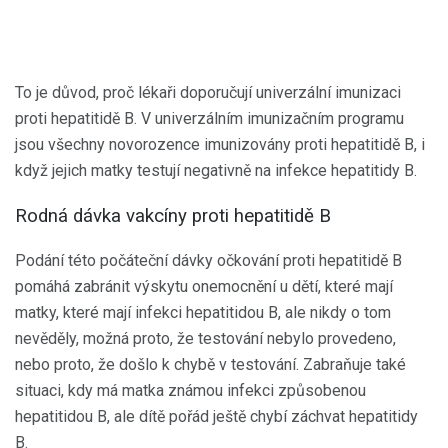
To je důvod, proč lékaři doporučují univerzální imunizaci
proti hepatitidě B. V univerzálním imunizačním programu
jsou všechny novorozence imunizovány proti hepatitidě B, i
když jejich matky testují negativně na infekce hepatitidy B.
Rodná dávka vakcíny proti hepatitidě B
Podání této počáteční dávky očkování proti hepatitidě B
pomáhá zabránit výskytu onemocnění u dětí, které mají
matky, které mají infekci hepatitidou B, ale nikdy o tom
nevěděly, možná proto, že testování nebylo provedeno,
nebo proto, že došlo k chybě v testování. Zabraňuje také
situaci, kdy má matka známou infekci způsobenou
hepatitidou B, ale dítě pořád ještě chybí záchvat hepatitidy
B.