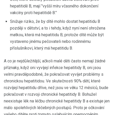
hepatitidě B, mají "vyšší míru včasného dokončení
vakcíny proti hepatitidě B."
Snižuje riziko, že by dítě mohlo dostat hepatitidu B
později v dětství, a to i tehdy, když nyní není ohrožena
matkou, která má hepatitidu B, protože dítě může být
vystaveno jinému pečovateli nebo rodinnému
příslušníkovi, který má hepatitidu B.
A co je nejdůležitější, ačkoli malé děti často nemají žádné
příznaky, když oni vyvíjejí infekce hepatitidy B, oni jsou
velmi pravděpodobné, že pokračovat vyvíjet problémy s
chronickou hepatitidou. Ve skutečnosti 90% dětí, které
rozvíjejí hepatitidu dříve, než jsou ve věku 12 měsíců, bude
pokračovat v rozvoji chronické hepatitidy B. Bohužel
neexistuje lék na léčbu chronické hepatitidy B a existuje jen
málo spolehlivých léčebných postupů. Proto je očkování
vašeho dítěte proti tomuto oslabujícím onemocněním