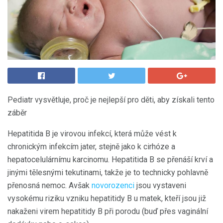
Pediatr vysvětluje, proč je nejlepší pro děti, aby získali tento
záběr
Hepatitida B je virovou infekcí, která může vést k
chronickým infekcím jater, stejně jako k cirhóze a
hepatocelulárnímu karcinomu. Hepatitida B se přenáší krví a
jinými tělesnými tekutinami, takže je to technicky pohlavně
přenosná nemoc. Avšak
novorozenci
jsou vystaveni
vysokému riziku vzniku hepatitidy B u matek, kteří jsou již
nakaženi virem hepatitidy B při porodu (buď přes vaginální