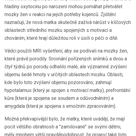
hladiny oxytocinu po narození mohou pomáhat přetvářet
mozky žen v reakci na jejich potřeby kojenců. Zjištění
naznačují, že nová matka skutečně zažívá nárůst v klíčových
oblastech středního mozku spojených s motivací a
chováním, které hrají důležitou roli v úsilí o péči o dítě.
Vědci použili MRI vyšetření, aby se podívali na mozky žen,
které právě porodily. Srovnání pořízených snímků a dvou a
čtyř týdnů po porodu odhalilo malé, ale významné zvýšení
objemu šedé hmoty v určitých oblastech mozku. Oblasti,
kde bylo toto zvýšení objemu pozorováno, zahrnují
hypotalamus (který je spojen s motivací matky), prefrontální
kůra (která je spojena se soudem a odůvodněním) a
amygdala (která je spojena s emočním zpracováním).
Možná překvapivější bylo, že matky, které uvádějí, že mají
pocit většího obratnosti a "zamilované" se svými dětmi,
měly mnohem větší pravděpodobnost, že projeví také toto