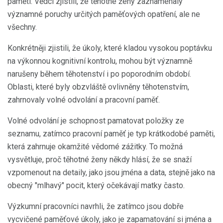
paměti. Vědci zjistili, že těhotné ženy zaznamenaly
významné poruchy určitých paměťových opatření, ale ne
všechny.
Konkrétněji zjistili, že úkoly, které kladou vysokou poptávku
na výkonnou kognitivní kontrolu, mohou být významně
narušeny během těhotenství i po poporodním období.
Oblasti, které byly obzvláště ovlivněny těhotenstvím,
zahrnovaly volné odvolání a pracovní paměť.
Volné odvolání je schopnost pamatovat položky ze
seznamu, zatímco pracovní paměť je typ krátkodobé paměti,
která zahrnuje okamžité vědomé zážitky. To možná
vysvětluje, proč těhotné ženy někdy hlásí, že se snaží
vzpomenout na detaily, jako jsou jména a data, stejně jako na
obecný "mlhavý" pocit, který očekávají matky často.
Výzkumní pracovníci navrhli, že zatímco jsou dobře
vycvičené paměťové úkoly, jako je zapamatování si jména a