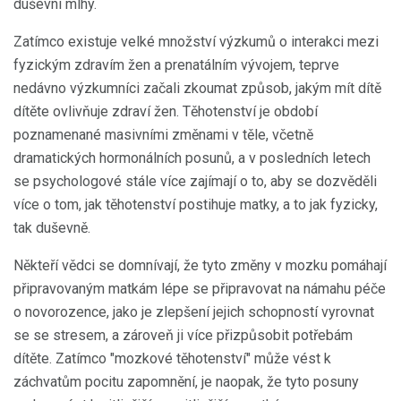
duševní mlhy.
Zatímco existuje velké množství výzkumů o interakci mezi
fyzickým zdravím žen a prenatálním vývojem, teprve
nedávno výzkumníci začali zkoumat způsob, jakým mít dítě
dítěte ovlivňuje zdraví žen. Těhotenství je období
poznamenané masivními změnami v těle, včetně
dramatických hormonálních posunů, a v posledních letech
se psychologové stále více zajímají o to, aby se dozvěděli
více o tom, jak těhotenství postihuje matky, a to jak fyzicky,
tak duševně.
Někteří vědci se domnívají, že tyto změny v mozku pomáhají
připravovaným matkám lépe se připravovat na námahu péče
o novorozence, jako je zlepšení jejich schopností vyrovnat
se se stresem, a zároveň ji více přizpůsobit potřebám
dítěte. Zatímco "mozkové těhotenství" může vést k
záchvatům pocitu zapomnění, je naopak, že tyto posuny