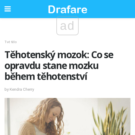
ad
Tvé tělo
Těhotenský mozok: Co se
opravdu stane mozku
během těhotenství
by Kendra Cherry