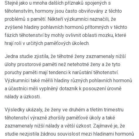
Stejně jako u mnoha dalších příznaků spojených s
těhotenstvím, hormony jsou často obviňovány z těchto
problémů s pamětí. Někteří výzkumníci naznačili, že
zvýšené hladiny pohlavních hormonů přítomných v těchto
fázích těhotenství by mohly ovlivnit oblasti mozku, které
hrají roli v určitých paměťových úkolech.
Jedna studie zjistila, že těhotné ženy zaznamenaly nižší
úlohy prostorové paměti než netehotné ženy a že tyto
poruchy paměti mají tendenci k narůstání těhotenství.
Výzkumníci také měřili hladiny různých pohlavních hormonů
a účastníci měli vyplněný dotazník k posouzení úrovně
nálady a úzkosti.
Výsledky ukázaly, že ženy ve druhém a třetím trimestru
těhotenství výrazně zhoršily paměťové úkoly a také
zaznamenaly nižší nálady a větší úzkost. Zajímavé je, že
studie nezjistila žádnou souvislost mezi hladinami hormonů