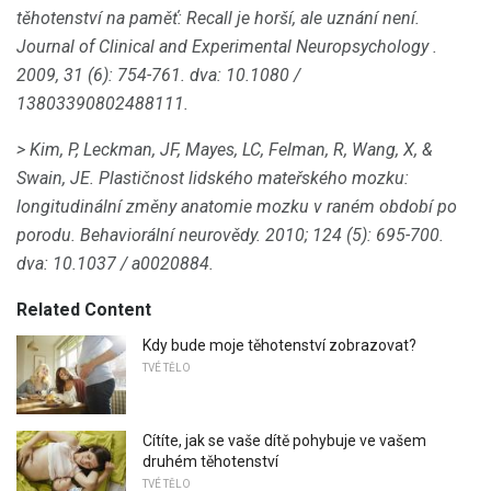
těhotenství na paměť: Recall je horší, ale uznání není.
Journal of Clinical and Experimental Neuropsychology
.
2009, 31 (6): 754-761.
dva: 10.1080 /
13803390802488111.
> Kim, P, Leckman, JF, Mayes, LC, Felman, R, Wang, X, &
Swain, JE.
Plastičnost lidského mateřského mozku:
longitudinální změny anatomie mozku v raném období po
porodu.
Behaviorální neurovědy.
2010; 124 (5): 695-700.
dva: 10.1037 / a0020884.
Related Content
Kdy bude moje těhotenství zobrazovat?
TVÉ TĚLO
Cítíte, jak se vaše dítě pohybuje ve vašem
druhém těhotenství
TVÉ TĚLO