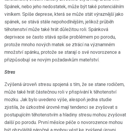
Spánek, nebo jeho nedostatek, může být také potenciálním
viníkem. Spíše deprese, která se může stát výraznější jako
spánek, se stává stále nepohodlnějším, jelikož průběh
těhotenství může také hrát důležitou roli. Spánková
deprivace se často stává spíše problémem po porodu,
protože mnoho nových matek se ztrácí na významném
množství spánku, protože se starají o své novorozence a
přizpůsobují se novým požadavkům mateřství.
Stres
Zvýšená úroveň stresu spojená s tím, že se stane rodičem,
může také hrát částečnou roli v přispívání k těhotenství
mozku. Jak bylo uvedeno výše, alespoň jedna studie
zjistila, že úzkostné úrovně mají tendenci se zvyšovat s
postupujícím těhotenstvím a hladiny stresu mohou zvyšovat
další po porodu. První měsíce péče o novorozence mohou
být obzvláště náročné a mohou vést ke zvýšené úrovni