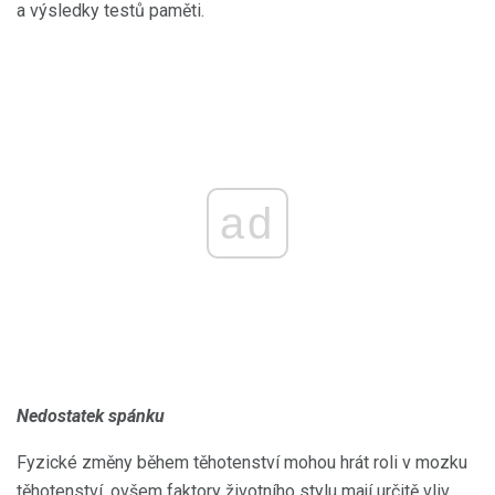
a výsledky testů paměti.
ad
Nedostatek spánku
Fyzické změny během těhotenství mohou hrát roli v mozku
těhotenství, ovšem faktory životního stylu mají určitě vliv.