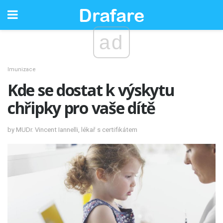
ad
Imunizace
Kde se dostat k výskytu
chřipky pro vaše dítě
by MUDr. Vincent Iannelli, lékař s certifikátem