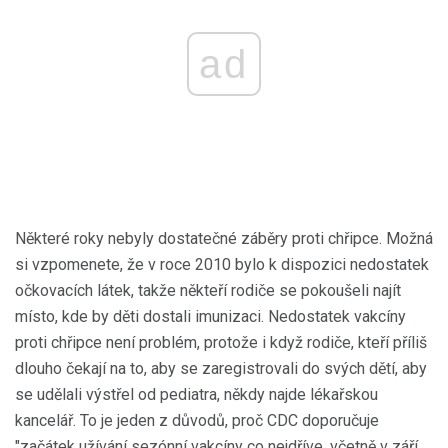
ad
Některé roky nebyly dostatečné záběry proti chřipce. Možná
si vzpomenete, že v roce 2010 bylo k dispozici nedostatek
očkovacích látek, takže někteří rodiče se pokoušeli najít
místo, kde by děti dostali imunizaci. Nedostatek vakcíny
proti chřipce není problém, protože i když rodiče, kteří příliš
dlouho čekají na to, aby se zaregistrovali do svých dětí, aby
se udělali výstřel od pediatra, někdy najde lékařskou
kancelář. To je jeden z důvodů, proč CDC doporučuje
"začátek užívání sezónní vakcíny co nejdříve, včetně v září