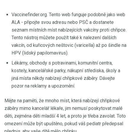
Vaccinefinder.org. Tento web funguje podobně jako web
ALA - připojte svou adresu nebo PSČ a dostanete
seznam místních míst nabízejících vakcíny proti chřipce.
Tento nástroj můžete použít také k nalezení dalších
vakcín, od kuřicových neštovic (varicella) až po šindle na
HPV (lidský papilomavirus).
Lékárny, obchody s potravinami, komunitní centra,
kostely, kancelářské parky, nákupní střediska, školy a
jiná místa někdy nabízejí chřipkové záběry. Dávejte
pozor na reklamy a upozornění.
Mějte na paměti, že mnoho míst, která nabízejí chřipkové
záběry mimo kancelář lékaře, jim nemusí poskytovat malé
děti, zejména děti mladší 4 let, a proto je třeba zavolat. Toto
omezení může být upuštěno, pokud váš pediatr předepsal
předpis, aby vaše dítě mělo chřipku.