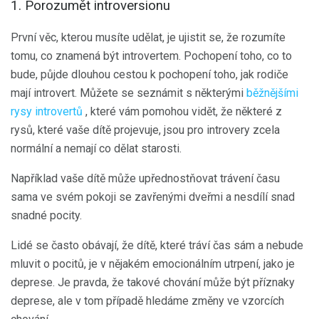
1. Porozumět introversionu
První věc, kterou musíte udělat, je ujistit se, že rozumíte
tomu, co znamená být introvertem. Pochopení toho, co to
bude, půjde dlouhou cestou k pochopení toho, jak rodiče
mají introvert. Můžete se seznámit s některými
běžnějšími
rysy introvertů
, které vám pomohou vidět, že některé z
rysů, které vaše dítě projevuje, jsou pro introvery zcela
normální a nemají co dělat starosti.
Například vaše dítě může upřednostňovat trávení času
sama ve svém pokoji se zavřenými dveřmi a nesdílí snad
snadné pocity.
Lidé se často obávají, že dítě, které tráví čas sám a nebude
mluvit o pocitů, je v nějakém emocionálním utrpení, jako je
deprese. Je pravda, že takové chování může být příznaky
deprese, ale v tom případě hledáme změny ve vzorcích