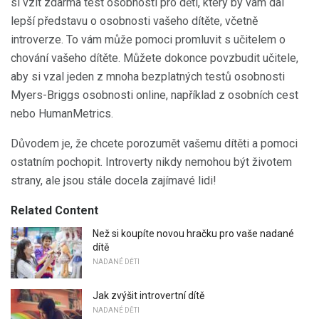
si vzít zdarma test osobnosti pro děti, který by vám dal
lepší představu o osobnosti vašeho dítěte, včetně
introverze. To vám může pomoci promluvit s učitelem o
chování vašeho dítěte. Můžete dokonce povzbudit učitele,
aby si vzal jeden z mnoha bezplatných testů osobnosti
Myers-Briggs osobnosti online, například z osobních cest
nebo HumanMetrics.
Důvodem je, že chcete porozumět vašemu dítěti a pomoci
ostatním pochopit. Introverty nikdy nemohou být životem
strany, ale jsou stále docela zajímavé lidi!
Related Content
Než si koupíte novou hračku pro vaše nadané
dítě
NADANÉ DĚTI
Jak zvýšit introvertní dítě
NADANÉ DĚTI