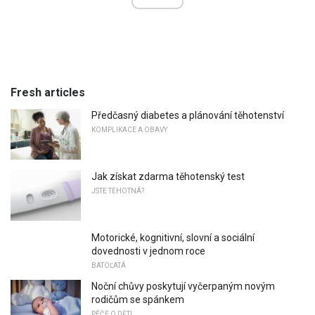
Fresh articles
Předčasný diabetes a plánování těhotenství
KOMPLIKACE A OBAVY
Jak získat zdarma těhotenský test
JSTE TĚHOTNÁ?
Motorické, kognitivní, slovní a sociální
dovednosti v jednom roce
BATOĽATÁ
Noční chůvy poskytují vyčerpaným novým
rodičům se spánkem
PÉČE O DĚTI