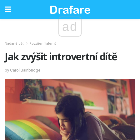
ad
Nadané děti
Rozvíjení talentů
Jak zvýšit introvertní dítě
by Carol Bainbridge