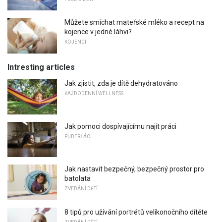
Můžete smíchat mateřské mléko a recept na
kojence v jedné láhvi?
KOJENCI
Intresting articles
Jak zjistit, zda je dítě dehydratováno
KAŽDODENNÍ WELLNESS
Jak pomoci dospívajícímu najít práci
PUBERŤÁCI
Jak nastavit bezpečný, bezpečný prostor pro
batolata
ZVEDÁNÍ DĚTÍ
8 tipů pro užívání portrétů velikonočního dítěte