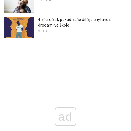
ZVEDÁNÍ DĚTÍ
4 věci dělat, pokud vaše dítě je chytáno s
drogami ve škole
ŠKOLA
ad