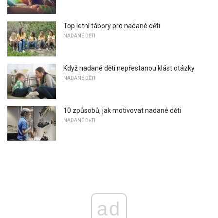
Top letní tábory pro nadané děti
NADANÉ DĚTI
Když nadané děti nepřestanou klást otázky
NADANÉ DĚTI
10 způsobů, jak motivovat nadané děti
NADANÉ DĚTI
ad