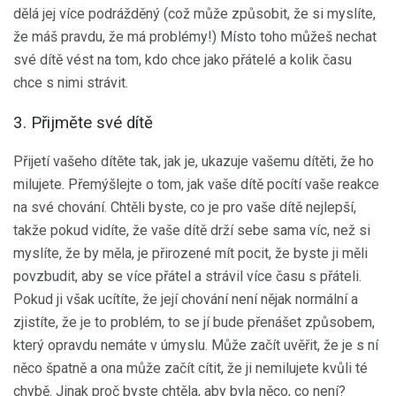
dělá jej více podrážděný (což může způsobit, že si myslíte,
že máš pravdu, že má problémy!) Místo toho můžeš nechat
své dítě vést na tom, kdo chce jako přátelé a kolik času
chce s nimi strávit.
3. Přijměte své dítě
Přijetí vašeho dítěte tak, jak je, ukazuje vašemu dítěti, že ho
milujete. Přemýšlejte o tom, jak vaše dítě pocítí vaše reakce
na své chování. Chtěli byste, co je pro vaše dítě nejlepší,
takže pokud vidíte, že vaše dítě drží sebe sama víc, než si
myslíte, že by měla, je přirozené mít pocit, že byste ji měli
povzbudit, aby se více přátel a strávil více času s přáteli.
Pokud ji však ucítíte, že její chování není nějak normální a
zjistíte, že je to problém, to se jí bude přenášet způsobem,
který opravdu nemáte v úmyslu. Může začít uvěřit, že je s ní
něco špatně a ona může začít cítit, že ji nemilujete kvůli té
chybě. Jinak proč byste chtěla, aby byla něco, co není?