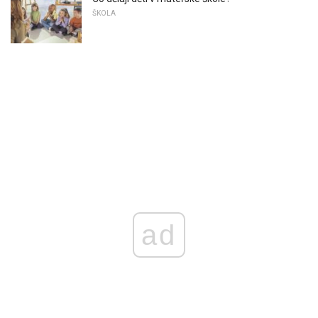
ŠKOLA
ad