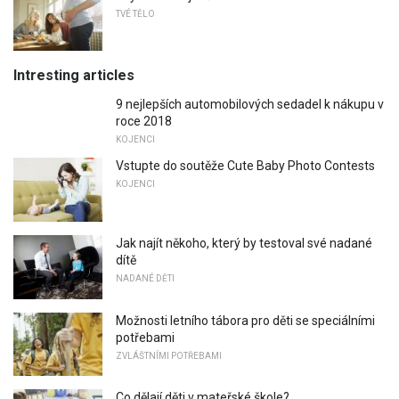
TVÉ TĚLO
Intresting articles
9 nejlepších automobilových sedadel k nákupu v
roce 2018
KOJENCI
Vstupte do soutěže Cute Baby Photo Contests
KOJENCI
Jak najít někoho, který by testoval své nadané
dítě
NADANÉ DĚTI
Možnosti letního tábora pro děti se speciálními
potřebami
ZVLÁŠTNÍMI POTŘEBAMI
Co dělají děti v mateřské škole?