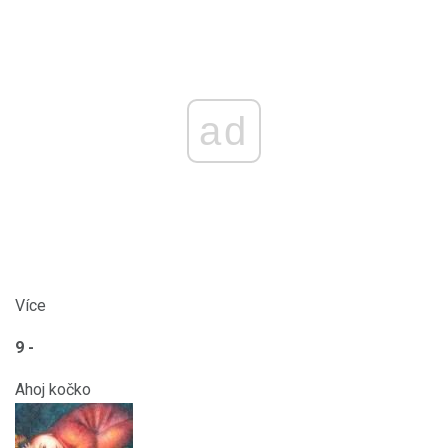
ad
Více
9 -
Ahoj kočko